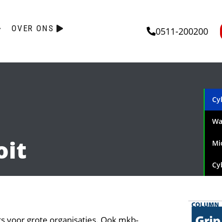
OVER ONS
0511-200200
Cy
Wa
oit
Mi
Cy
ets voor grote organisaties. Ook mkb-