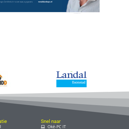
tie
Snel naar
l
Oké-PC IT