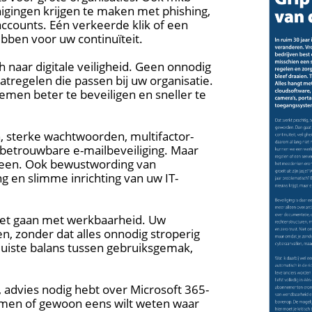
nigingen krijgen te maken met phishing,
ccounts. Eén verkeerde klik of een
bben voor uw continuïteit.
h naar digitale veiligheid. Geen onnodig
tregelen die passen bij uw organisatie.
temen beter te beveiligen en sneller te
n, sterke wachtwoorden, multifactor-
 betrouwbare e-mailbeveiliging. Maar
lleen. Ook bewustwording van
 en slimme inrichting van uw IT-
moet gaan met werkbaarheid. Uw
 zonder dat alles onnodig stroperig
uiste balans tussen gebruiksgemak,
, advies nodig hebt over Microsoft 365-
ermen of gewoon eens wilt weten waar