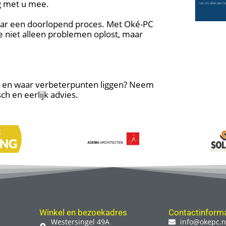
ag met u mee.
maar een doorlopend proces. Met Oké-PC
ie niet alleen problemen oplost, maar
 is en waar verbeterpunten liggen? Neem
h en eerlijk advies.
Winkel en bezoekadres
Contactinforma
Westersingel 49A
info@okepc.n