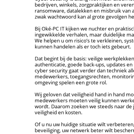
bedrijven, winkels, zorgpraktijken en vere
ransomware, datalekken en misbruik van a
zwak wachtwoord kan al grote gevolgen he
Bij Oké-PC IT kijken we nuchter en praktisc
ingewikkelde verhalen, maar duidelijke maa
We helpen u om risico’s te verkleinen, sys
kunnen handelen als er toch iets gebeurt.
Dat begint bij de basis: veilige werkplekke
authenticatie, goede back-ups, updates en
cyber security gaat verder dan techniek a
medewerkers, toegangsrechten, monitoring
omgeving spelen een grote rol.
Wij geloven dat veiligheid hand in hand 
medewerkers moeten veilig kunnen werken,
wordt. Daarom zoeken we steeds naar de j
veiligheid en kosten.
Of u nu uw huidige situatie wilt verbeteren
beveiliging, uw netwerk beter wilt besch