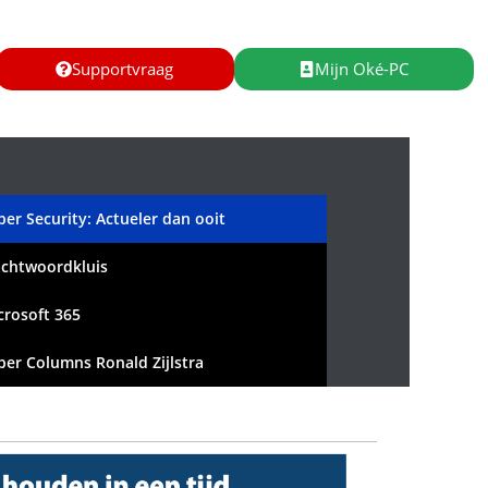
Supportvraag
Mijn Oké-PC
ber Security: Actueler dan ooit
chtwoordkluis
crosoft 365
ber Columns Ronald Zijlstra