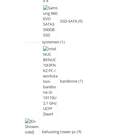
SSD-SATA
6
systemen
1
barebone
1
behuizing tower pc
9