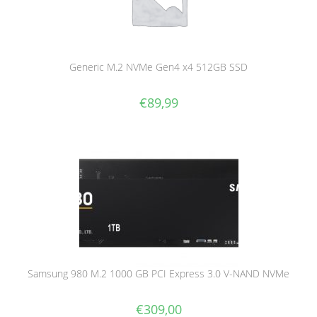
Generic M.2 NVMe Gen4 x4 512GB SSD
€
89,99
Samsung 980 M.2 1000 GB PCI Express 3.0 V-NAND NVMe
€
309,00