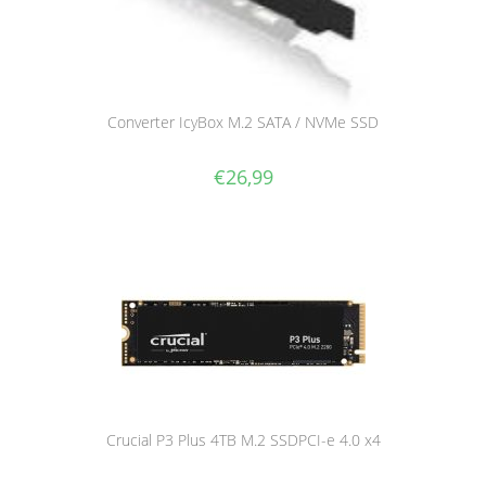
Converter IcyBox M.2 SATA / NVMe SSD
€
26,99
Crucial P3 Plus 4TB M.2 SSDPCI-e 4.0 x4