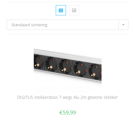
Standaard sortering
DIGITUS stekkerdoos 7 wegs Alu 2m gewone stekker
€
59,99