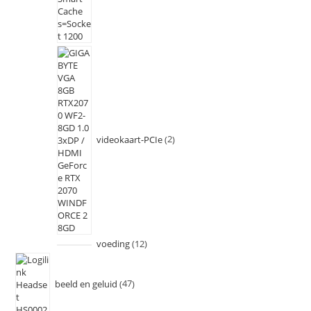
videokaart-PCIe
2
voeding
12
beeld en geluid
47