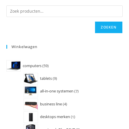
ZOEKEN
Winkelwagen
computers
59
tablets
9
all-in-one systemen
7
business line
4
desktops merken
1