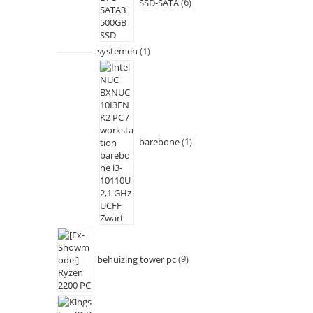
SSD-SATA
6
systemen
1
barebone
1
behuizing tower pc
9