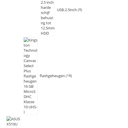
USB-2.5inch
9
flashgeheugen
18