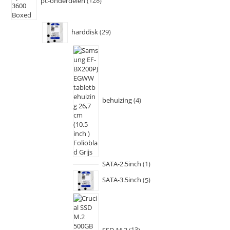
pc-onderdelen
128
harddisk
29
behuizing
4
SATA-2.5inch
1
SATA-3.5inch
5
SSD-M.2
13