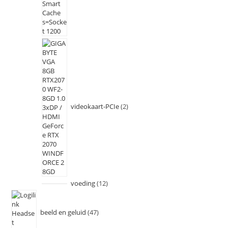
videokaart-PCIe
2
voeding
12
beeld en geluid
47