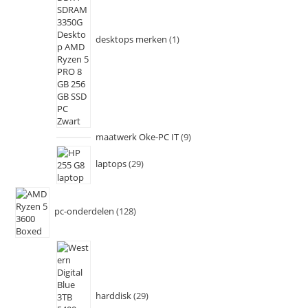
desktops merken
1
maatwerk Oke-PC IT
9
laptops
29
pc-onderdelen
128
harddisk
29