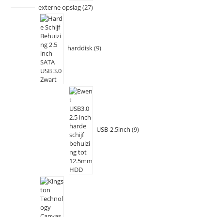
externe opslag
27
harddisk
9
USB-2.5inch
9