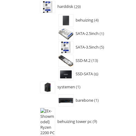
harddisk
29
behuizing
4
SATA-2.5inch
1
SATA-3.5inch
5
SSD-M.2
13
SSD-SATA
6
systemen
1
barebone
1
behuizing tower pc
9