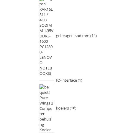
geheugen-sodimm
14
IO-interface
1
koelers
16