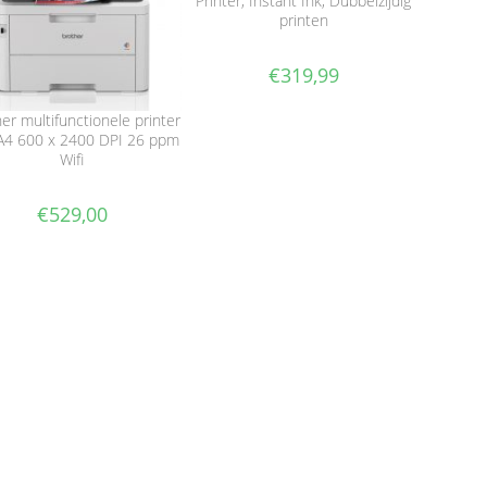
Printer, Instant Ink, Dubbelzijdig
printen
€
319,99
er multifunctionele printer
A4 600 x 2400 DPI 26 ppm
Wifi
€
529,00