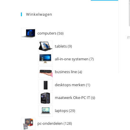
Winkelwagen
computers
59
m
tablets
9
all-in-one systemen
7
business line
4
desktops merken
1
maatwerk Oke-PC IT
9
laptops
29
pc-onderdelen
128