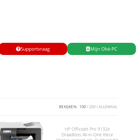
Supportvraag
Mijn Oké-PC
BEKIJKEN:
100
200
ALLEMAAL
HP OfficeJet Pro 9132e
Draadloos All-in-One Kleur