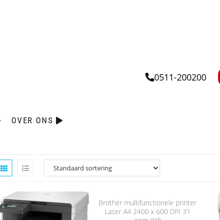
0511-200200
OVER ONS
Brother multifunctionele printer
Laser A4 2400 x 600 DPI 31