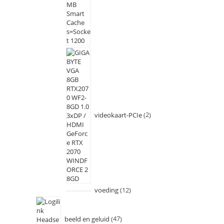
videokaart-PCIe
2
voeding
12
beeld en geluid
47