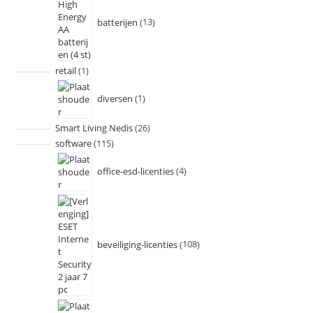
batterijen
13
retail
1
diversen
1
Smart Living Nedis
26
software
115
office-esd-licenties
4
beveiliging-licenties
108