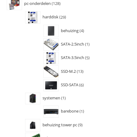
pc-onderdelen
128
harddisk
29
behuizing
4
SATA-2.5inch
1
SATA-3.5inch
5
SSD-M.2
13
SSD-SATA
6
systemen
1
barebone
1
behuizing tower pc
9