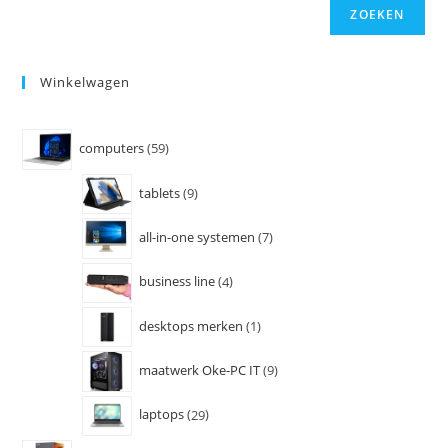
ZOEKEN
Winkelwagen
computers
59
tablets
9
all-in-one systemen
7
business line
4
desktops merken
1
maatwerk Oke-PC IT
9
laptops
29