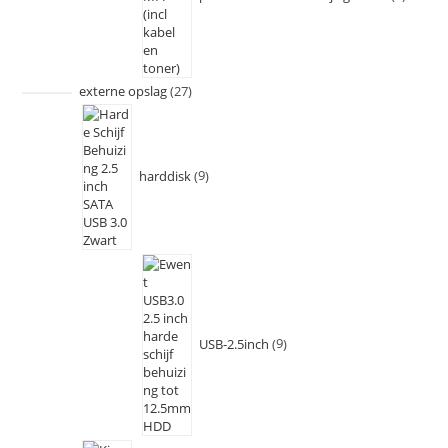
externe opslag
27
harddisk
9
USB-2.5inch
9