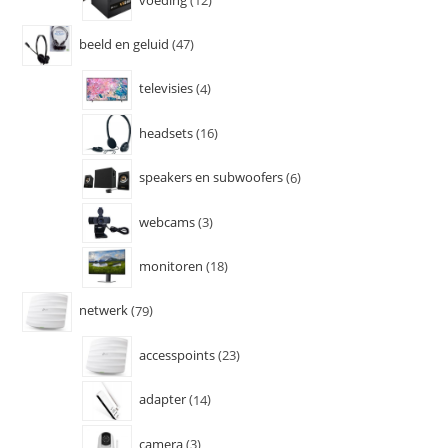
beeld en geluid
47
televisies
4
headsets
16
speakers en subwoofers
6
webcams
3
monitoren
18
netwerk
79
accesspoints
23
adapter
14
camera
3