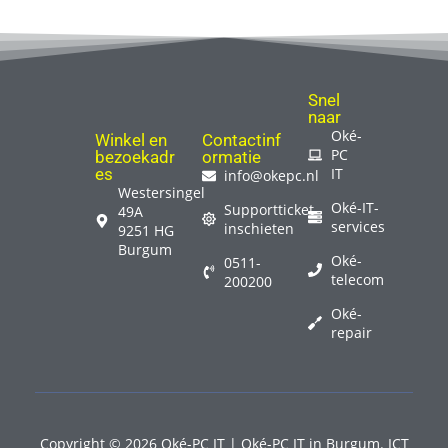
Snel
naar
Oké-
Winkel en
Contactinf
PC
bezoekadr
ormatie
es
IT
info@okepc.nl
Westersingel
Oké-IT-
Supportticket
49A
services
inschieten
9251 HG
Burgum
Oké-
0511-
telecom
200200
Oké-
repair
Copyright © 2026 Oké-PC IT | Oké-PC IT in Burgum. ICT