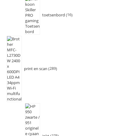
toetsenbord
16
print en scan
289
inkt
275