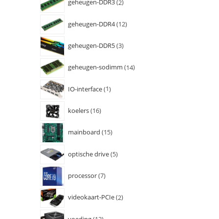
geheugen-DDR3
2
geheugen-DDR4
12
geheugen-DDR5
3
geheugen-sodimm
14
IO-interface
1
koelers
16
mainboard
15
optische drive
5
processor
7
videokaart-PCIe
2
voeding
12