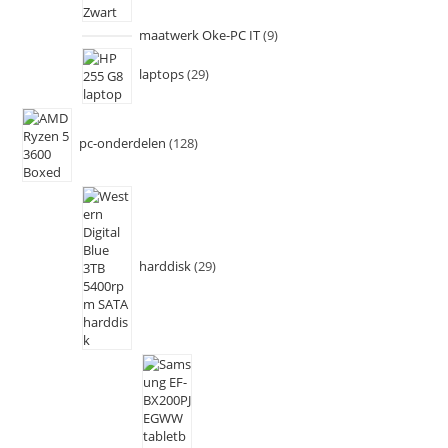
maatwerk Oke-PC IT
9
laptops
29
pc-onderdelen
128
harddisk
29