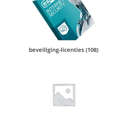
beveiliging-licenties
(108)