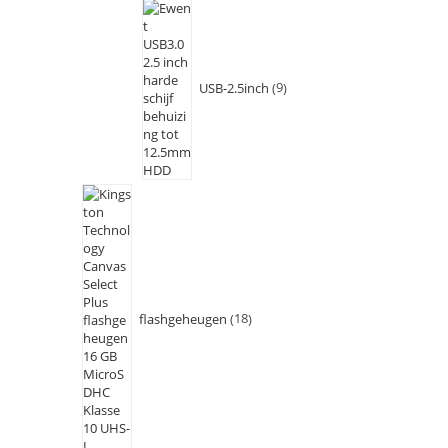
USB-2.5inch
9
flashgeheugen
18