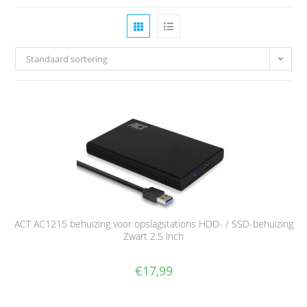
Standaard sortering
ACT AC1215 behuizing voor opslagstations HDD- / SSD-behuizing
Zwart 2.5 inch
€
17,99