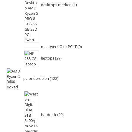
desktops merken
1
maatwerk Oke-PC IT
9
laptops
29
pc-onderdelen
128
harddisk
29