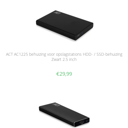
ACT AC1225 behuizing voor opslagstations HDD- / SSD-behuizing
Zwart 2.5 inch
€
29,99