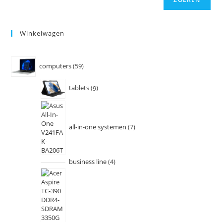
Winkelwagen
computers
59
tablets
9
all-in-one systemen
7
business line
4