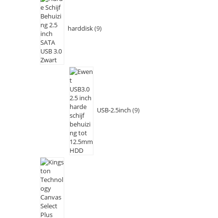
harddisk
9
USB-2.5inch
9