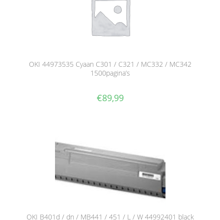
OKI 44973535 Cyaan C301 / C321 / MC332 / MC342
1500pagina’s
€
89,99
OKI B401d / dn / MB441 / 451 / L / W 44992401 black