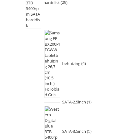
harddisk
29
behuizing
4
SATA-2.5inch
1
SATA-3.5inch
5