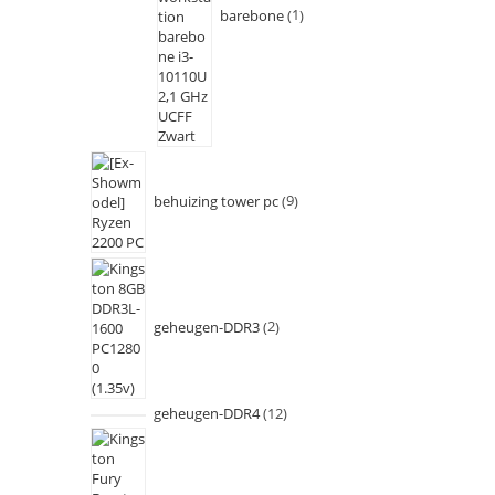
barebone
1
behuizing tower pc
9
geheugen-DDR3
2
geheugen-DDR4
12