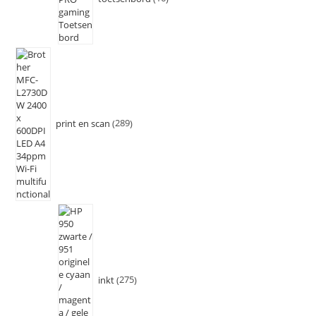
print en scan
289
inkt
275