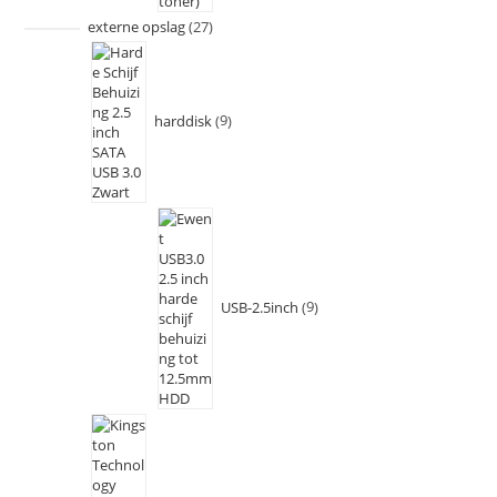
externe opslag
27
harddisk
9
USB-2.5inch
9