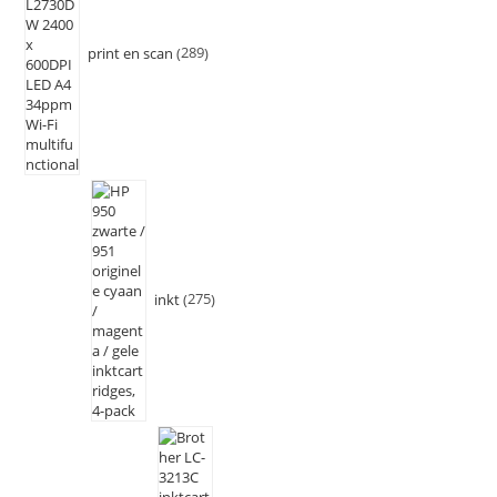
print en scan
289
inkt
275