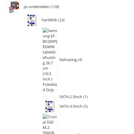
pc-onderdelen
128
harddisk
29
behuizing
4
SATA-2.5inch
1
SATA-3.5inch
5