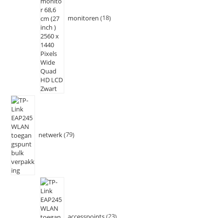
monitoren
18
netwerk
79
accesspoints
23