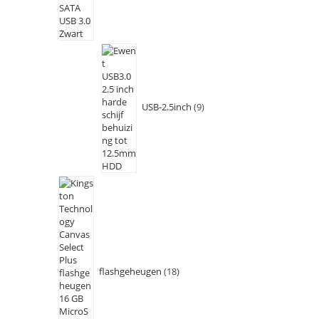
USB-2.5inch
9
flashgeheugen
18