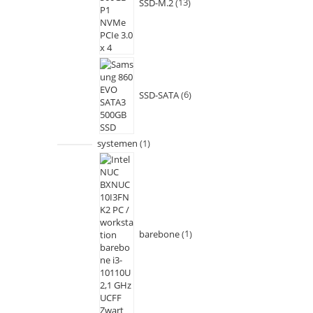
SSD-M.2
13
SSD-SATA
6
systemen
1
barebone
1