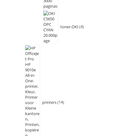
toner-OKI
4
printers
14