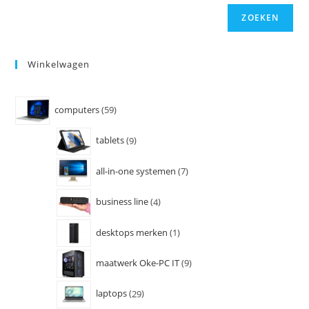
ZOEKEN
Winkelwagen
computers
59
tablets
9
all-in-one systemen
7
business line
4
desktops merken
1
maatwerk Oke-PC IT
9
laptops
29