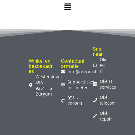
Snel
naar
Oké-
Winkel en
Contactinf
PC
bezoekadr
ormatie
es
IT
info@okepc.nl
Westersingel
Oké-IT-
Supportticket
49A
services
inschieten
9251 HG
Burgum
Oké-
0511-
telecom
200200
Oké-
repair