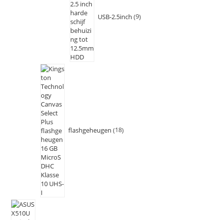
USB-2.5inch
9
flashgeheugen
18