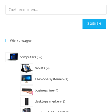
ZOEKEN
Winkelwagen
computers
59
tablets
9
all-in-one systemen
7
business line
4
desktops merken
1