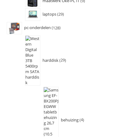
maatwerk Oke-PC IT
9
laptops
29
pc-onderdelen
128
harddisk
29
behuizing
4