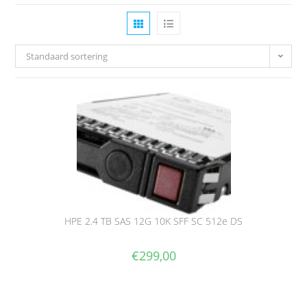
Standaard sortering
HPE 2.4 TB SAS 12G 10K SFF SC 512e DS
€
299,00