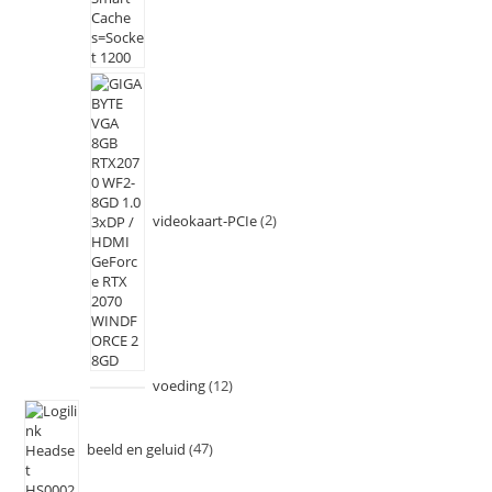
videokaart-PCIe
2
voeding
12
beeld en geluid
47