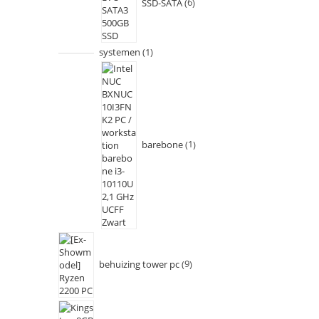
SSD-SATA
6
systemen
1
barebone
1
behuizing tower pc
9