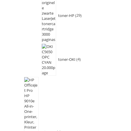
toner-HP
29
toner-OKI
4