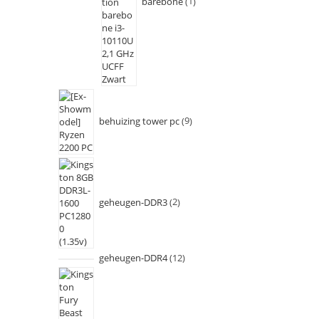
barebone
1
behuizing tower pc
9
geheugen-DDR3
2
geheugen-DDR4
12