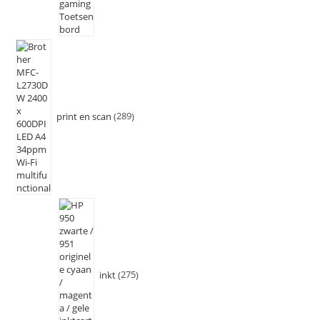
print en scan
289
inkt
275