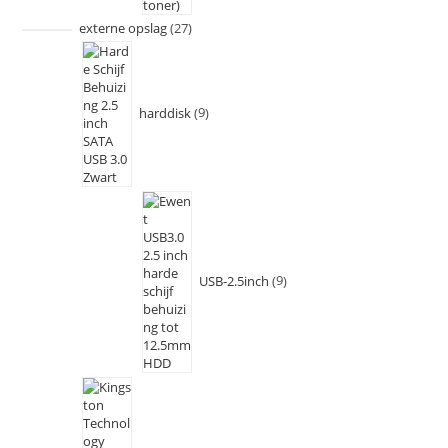
externe opslag
27
harddisk
9
USB-2.5inch
9