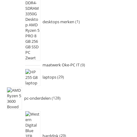
desktops merken
1
maatwerk Oke-PC IT
9
laptops
29
pc-onderdelen
128
harddisk
29