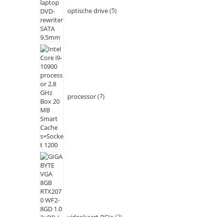
optische drive
5
processor
7
videokaart-PCIe
2