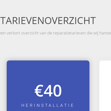
TARIEVENOVERZICHT
en verkort overzicht van de reparatietarieven die wij hante
€40
HERINSTALLATIE