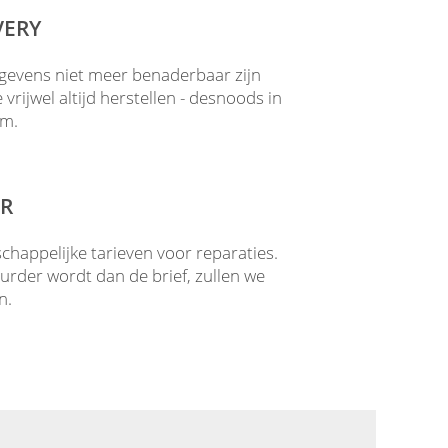
VERY
evens niet meer benaderbaar zijn
rijwel altijd herstellen - desnoods in
um.
R
happelijke tarieven voor reparaties.
uurder wordt dan de brief, zullen we
n.