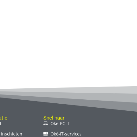
tie
Snel naar
l
Oké-PC IT
 inschieten
Oké-IT-services