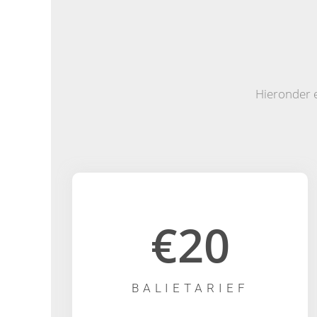
Hieronder e
€20
BALIETARIEF