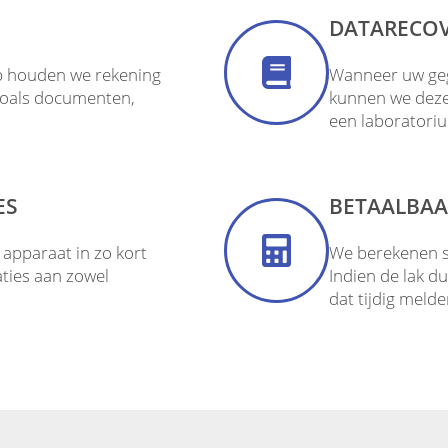
DATARECO
op houden we rekening
Wanneer uw geg
zoals documenten,
kunnen we deze v
een laboratori
ES
BETAALBAA
apparaat in zo kort
We berekenen sc
aties aan zowel
Indien de lak d
dat tijdig melde