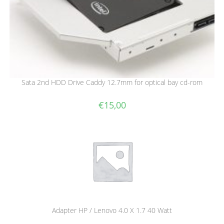
Sata 2nd HDD Drive Caddy 12.7mm for optical bay cd-rom
€
15,00
Adapter HP / Lenovo 4.0 X 1.7 40 Watt