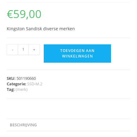
€
59,00
Kingston Sandisk diverse merken
-
+
TOEVOEGEN AAN
WINKELWAGEN
SKU:
501190660
Categorie:
SSD-M.2
Tag:
(merk)
BESCHRIJVING