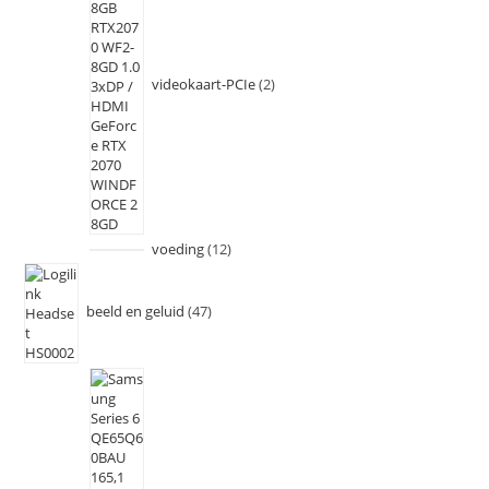
videokaart-PCIe
2
voeding
12
beeld en geluid
47