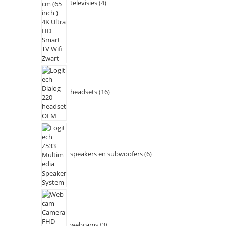
televisies
4
headsets
16
speakers en subwoofers
6
webcams
3