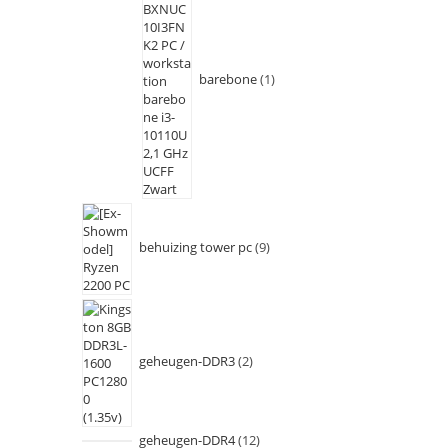
barebone
1
behuizing tower pc
9
geheugen-DDR3
2
geheugen-DDR4
12