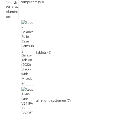
computers
59
tablets
9
all-in-one systemen
7