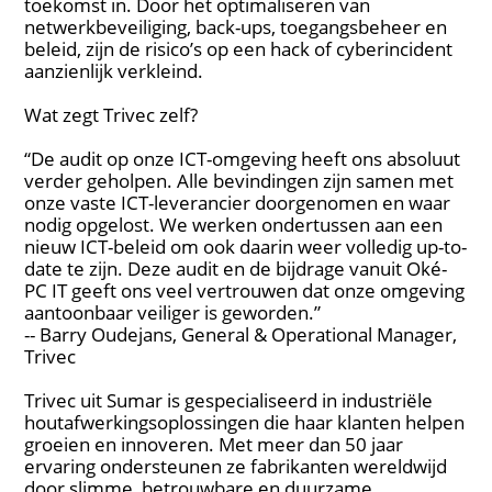
toekomst in. Door het optimaliseren van
netwerkbeveiliging, back-ups, toegangsbeheer en
beleid, zijn de risico’s op een hack of cyberincident
aanzienlijk verkleind.
Wat zegt Trivec zelf?
“De audit op onze ICT-omgeving heeft ons absoluut
verder geholpen. Alle bevindingen zijn samen met
onze vaste ICT-leverancier doorgenomen en waar
nodig opgelost. We werken ondertussen aan een
nieuw ICT-beleid om ook daarin weer volledig up-to-
date te zijn. Deze audit en de bijdrage vanuit Oké-
PC IT geeft ons veel vertrouwen dat onze omgeving
aantoonbaar veiliger is geworden.”
-- Barry Oudejans, General & Operational Manager,
Trivec
Trivec uit Sumar is gespecialiseerd in industriële
houtafwerkingsoplossingen die haar klanten helpen
groeien en innoveren. Met meer dan 50 jaar
ervaring ondersteunen ze fabrikanten wereldwijd
door slimme, betrouwbare en duurzame