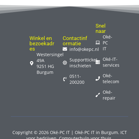
Snel
naar
Oké-
Winkel en
Contactinf
PC
bezoekadr
ormatie
es
IT
info@okepc.nl
Westersingel
Oké-IT-
Supportticket
49A
services
inschieten
9251 HG
Burgum
Oké-
0511-
telecom
200200
Oké-
repair
Copyright © 2026 Oké-PC IT | Oké-PC IT in Burgum. ICT
voor bedrijven. Computerhulp voor thuis.