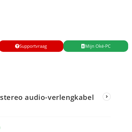
Supportvraag
Mijn Oké-PC
stereo audio-verlengkabel
9