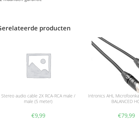
Gerelateerde producten
Stereo audio cable 2X RCA-RCA male /
Intronics AHL Microfoonk
male (5 meter)
BALANCED HQ
€
9,99
€
79,99