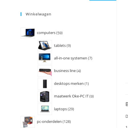
Winkelwagen
computers
59
tablets
9
all-in-one systemen
7
business line
4
desktops merken
1
maatwerk Oke-PC IT
9
B
laptops
29
D
pc-onderdelen
128
1