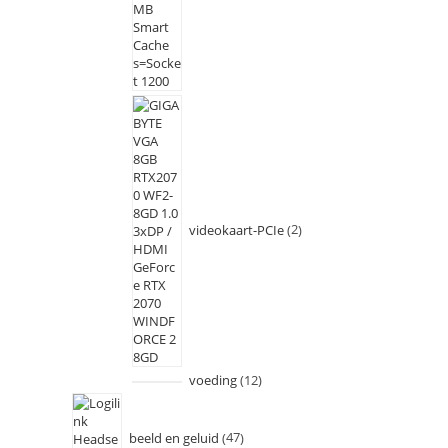
videokaart-PCIe
2
voeding
12
beeld en geluid
47