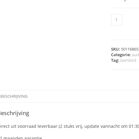
SKU:
50116865
Categorie:
aud
Tag:
Gembird
BESCHRIJVING
eschrijving
irect uit voorraad leverbaar (2 stuks vrij, update vannacht om 01:3
2 maanden garantie