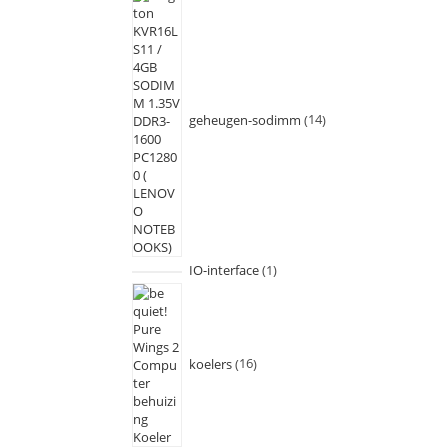
geheugen-sodimm
14
IO-interface
1
koelers
16