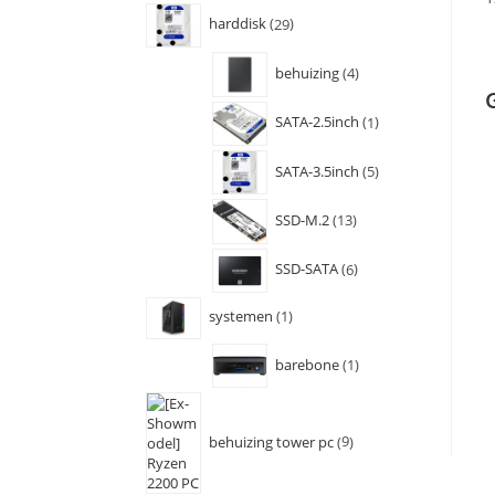
harddisk
29
behuizing
4
SATA-2.5inch
1
SATA-3.5inch
5
SSD-M.2
13
SSD-SATA
6
systemen
1
barebone
1
behuizing tower pc
9