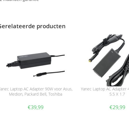
Gerelateerde producten
Yanec Laptop AC Adapter 90W voor Asus,
Yanec Laptop AC Adapter 
Medion, Packard Bell, Toshiba
5.5 X 1.7
€
39,99
€
29,99