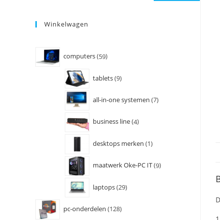
Winkelwagen
computers
59
tablets
9
all-in-one systemen
7
business line
4
desktops merken
1
maatwerk Oke-PC IT
9
B
laptops
29
D
pc-onderdelen
128
1