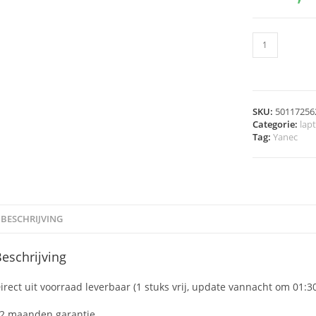
SKU:
50117256
Categorie:
lap
Tag:
Yanec
BESCHRIJVING
eschrijving
irect uit voorraad leverbaar (1 stuks vrij, update vannacht om 01:3
2 maanden garantie