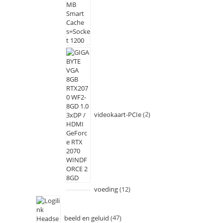
videokaart-PCIe
2
voeding
12
beeld en geluid
47