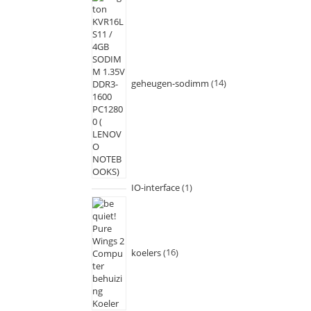
geheugen-sodimm
14
IO-interface
1
koelers
16