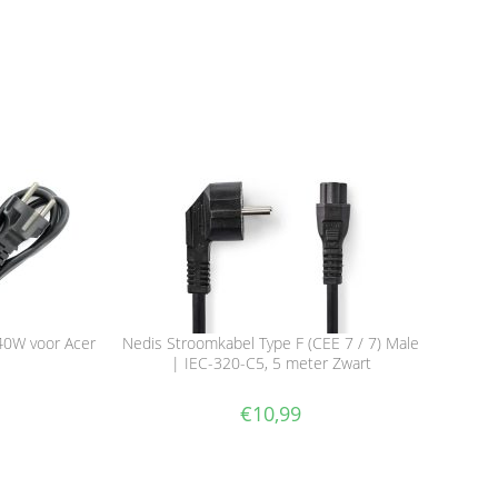
40W voor Acer
Nedis Stroomkabel Type F (CEE 7 / 7) Male
| IEC-320-C5, 5 meter Zwart
€
10,99