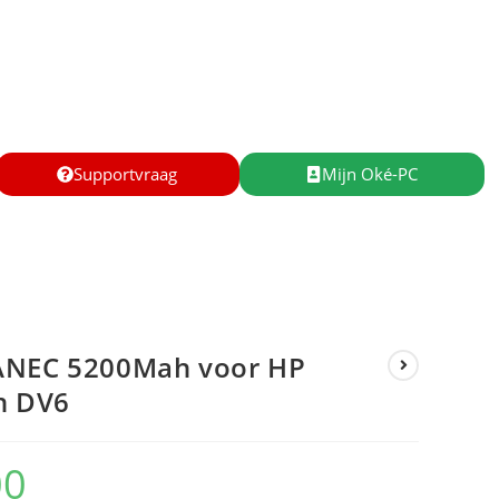
Supportvraag
Mijn Oké-PC
ANEC 5200Mah voor HP
n DV6
00