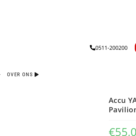
0511-200200
OVER ONS
Accu Y
Pavilio
€
55,