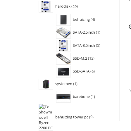
harddisk
29
behuizing
4
SATA-2.5inch
1
SATA-3.5inch
5
SSD-M.2
13
SSD-SATA
6
systemen
1
barebone
1
behuizing tower pc
9