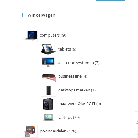
Winkelwagen
computers
59
tablets
9
all-in-one systemen
7
business line
4
desktops merken
1
maatwerk Oke-PC IT
9
laptops
29
B
pc-onderdelen
128
I