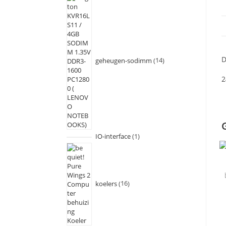
D
geheugen-sodimm
14
2
IO-interface
1
koelers
16