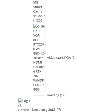
videokaart-PCIe
2
voeding
12
beeld en geluid
47