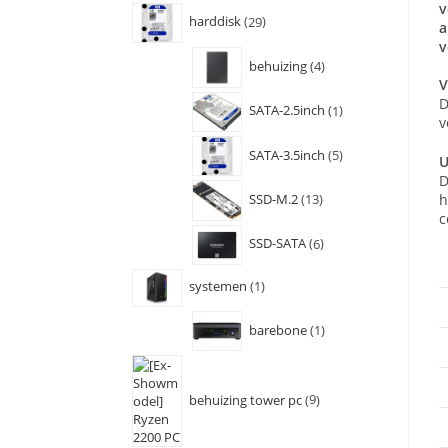
v
harddisk
29
a
v
behuizing
4
V
D
SATA-2.5inch
1
v
SATA-3.5inch
5
U
D
h
SSD-M.2
13
c
SSD-SATA
6
systemen
1
barebone
1
behuizing tower pc
9