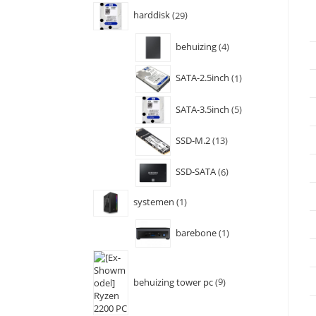
harddisk
29
behuizing
4
SATA-2.5inch
1
SATA-3.5inch
5
SSD-M.2
13
SSD-SATA
6
systemen
1
barebone
1
behuizing tower pc
9