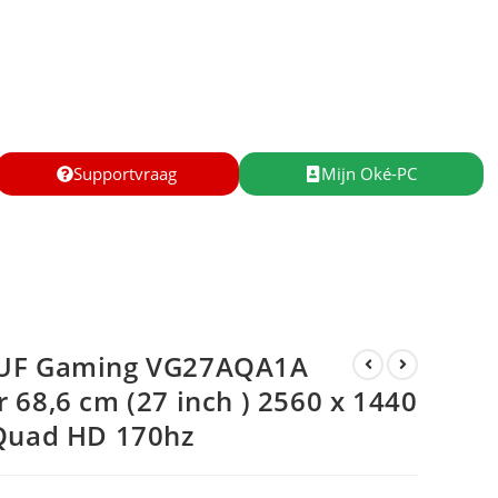
Supportvraag
Mijn Oké-PC
UF Gaming VG27AQA1A
 68,6 cm (27 inch ) 2560 x 1440
 Quad HD 170hz