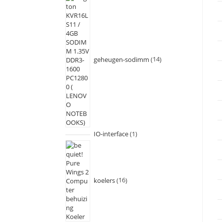
geheugen-sodimm
14
IO-interface
1
koelers
16