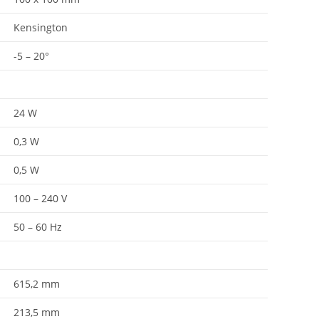
Kensington
-5 – 20°
24 W
0,3 W
0,5 W
100 – 240 V
50 – 60 Hz
615,2 mm
213,5 mm