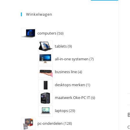
Winkelwagen
computers
59
tablets
9
all-in-one systemen
7
business line
4
desktops merken
1
maatwerk Oke-PC IT
9
laptops
29
B
pc-onderdelen
128
C