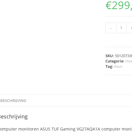
€
299
-
SKU:
50120733
Categorie:
mon
Tag:
Asus
BESCHRIJVING
eschrijving
omputer monitoren ASUS TUF Gaming VG27AQA1A computer monitor 