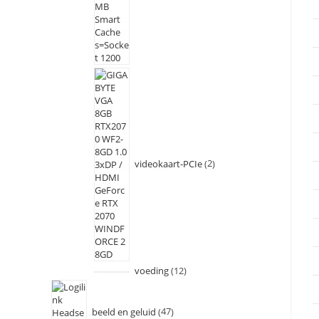
videokaart-PCIe
2
voeding
12
beeld en geluid
47