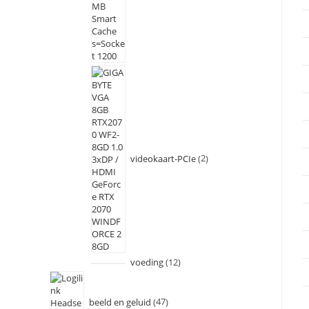
videokaart-PCIe
2
voeding
12
beeld en geluid
47