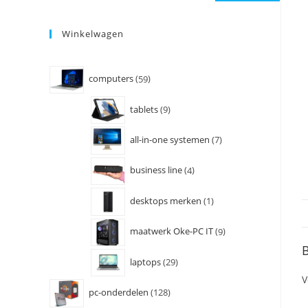
Winkelwagen
computers
59
tablets
9
all-in-one systemen
7
business line
4
desktops merken
1
maatwerk Oke-PC IT
9
B
laptops
29
V
pc-onderdelen
128