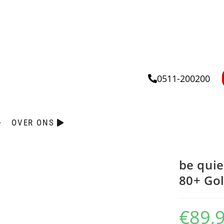
0511-200200
OVER ONS
be quie
80+ Go
€
89,