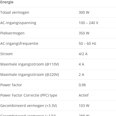
Energie
Totaal vermogen
300 W
AC-ingangsspanning
100 – 240 V
Piekvermogen
350 W
AC-ingangsfrequentie
50 – 60 Hz
Stroom
4/2 A
Maximale ingangsstroom (@110V)
4 A
Maximale ingangsstroom (@220V)
2 A
Power factor
0,98
Power Factor Correctie (PFC) type
Actief
Gecombineerd vermogen (+3.3V)
103 W
Gecombineerd vermogen (+12V)
288 W