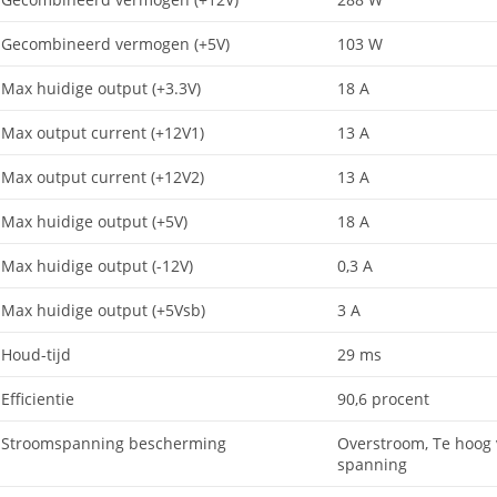
Gecombineerd vermogen (+5V)
103 W
Max huidige output (+3.3V)
18 A
Max output current (+12V1)
13 A
Max output current (+12V2)
13 A
Max huidige output (+5V)
18 A
Max huidige output (-12V)
0,3 A
Max huidige output (+5Vsb)
3 A
Houd-tijd
29 ms
Efficientie
90,6 procent
Stroomspanning bescherming
Overstroom, Te hoog 
spanning