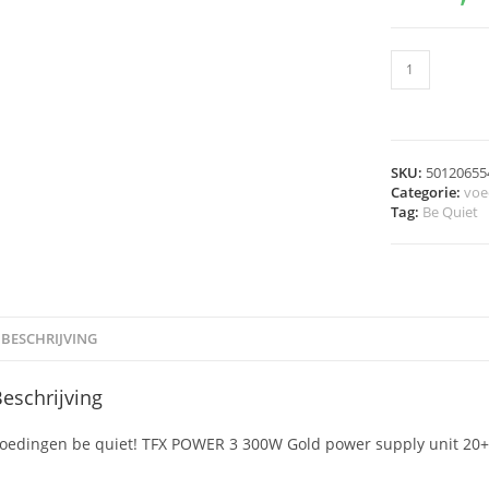
SKU:
50120655
Categorie:
voe
Tag:
Be Quiet
BESCHRIJVING
eschrijving
oedingen be quiet! TFX POWER 3 300W Gold power supply unit 20+