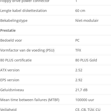
Floppy drive power connector
1
Lengte kabel diskettestation
60 cm
Bekabelingstype
Niet-modulair
Prestatie
Bedoeld voor
PC
Vormfactor van de voeding (PSU)
TFX
80 PLUS certificatie
80 PLUS Gold
ATX version
2.52
EPS version
2.92
Geluidsniveau
21,7 dB
Mean time between failures (MTBF)
100000 uur
Veiligheid
CE, CB, TÜV, CU