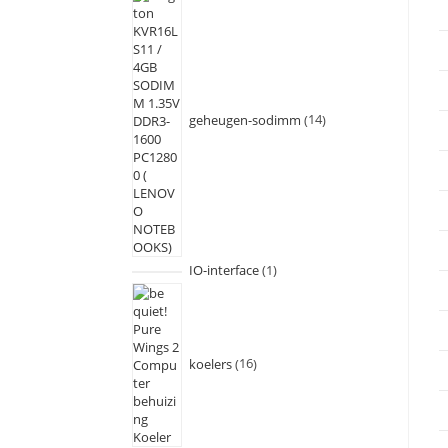
geheugen-sodimm
14
IO-interface
1
koelers
16