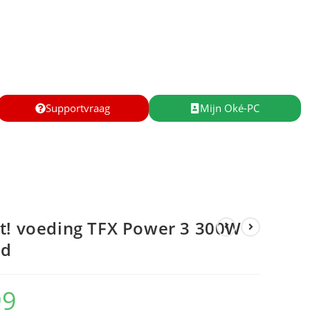
Supportvraag
Mijn Oké-PC
t! voeding TFX Power 3 300W
ld
99