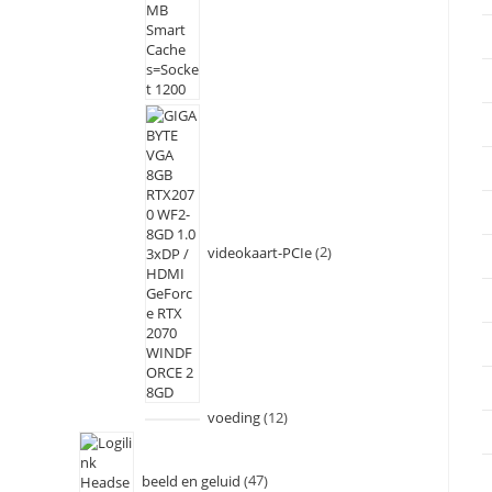
videokaart-PCIe
2
voeding
12
beeld en geluid
47