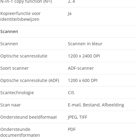
N-in-1 copy function (N=)
2, 4
Kopieerfunctie voor
Ja
identiteitsbewijzen
Scannen
Scannen
Scannen in kleur
Optische scanresolutie
1200 x 2400 DPI
Soort scanner
ADF-scanner
Optische scanresolutie (ADF)
1200 x 600 DPI
Scantechnologie
CIS
Scan naar
E-mail, Bestand, Afbeelding
Ondersteund beeldformaat
JPEG, TIFF
Ondersteunde
PDF
documentformaten