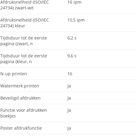
Afdruksnelheid (ISO/IEC
16 ipm
24734) zwart-wit
Afdruksnelheid (ISO/IEC
15,5 ipm
24734) kleur
Tijdsduur tot de eerste
6,2 s
pagina (zwart, n
Tijdsduur tot de eerste
9,6 s
pagina (kleur, n
N-up printen
16
Watermerk printen
Ja
Beveiligd afdrukken
Ja
Functie voor afdrukken
Ja
boekjes
Poster afdrukfunctie
Ja