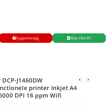
Supportvraag
Mijn Oké-PC
r DCP-J1460DW
nctionele printer Inkjet A4
6000 DPI 16 ppm Wifi