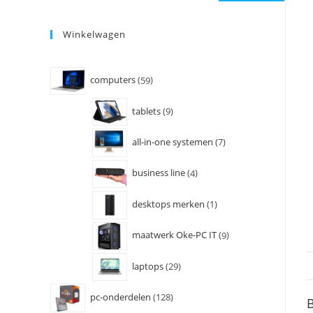
Winkelwagen
computers
59
tablets
9
all-in-one systemen
7
business line
4
desktops merken
1
maatwerk Oke-PC IT
9
laptops
29
pc-onderdelen
128
B