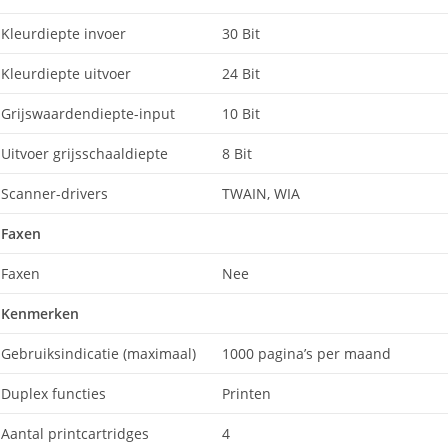
Kleurdiepte invoer
30 Bit
Kleurdiepte uitvoer
24 Bit
Grijswaardendiepte-input
10 Bit
Uitvoer grijsschaaldiepte
8 Bit
Scanner-drivers
TWAIN, WIA
Faxen
Faxen
Nee
Kenmerken
Gebruiksindicatie (maximaal)
1000 pagina’s per maand
Duplex functies
Printen
Aantal printcartridges
4