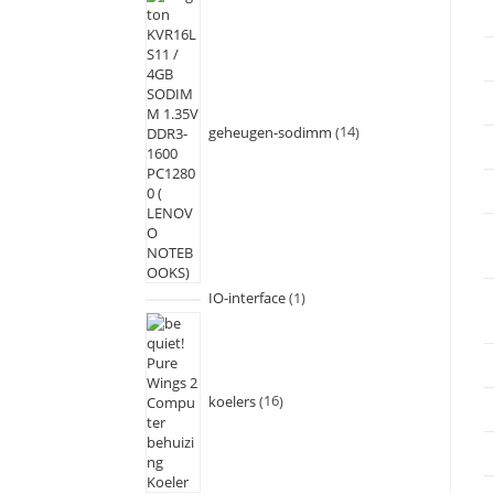
geheugen-sodimm
14
IO-interface
1
koelers
16