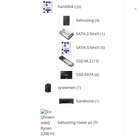
harddisk
29
<
behuizing
4
SATA-2.5inch
1
SATA-3.5inch
5
SSD-M.2
13
SSD-SATA
6
systemen
1
barebone
1
behuizing tower pc
9