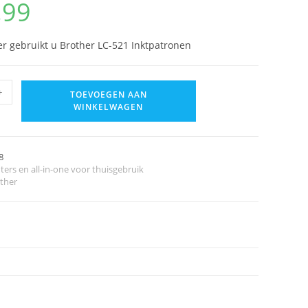
,99
er gebruikt u Brother LC-521 Inktpatronen
+
TOEVOEGEN AAN
WINKELWAGEN
8
ters en all-in-one voor thuisgebruik
ther