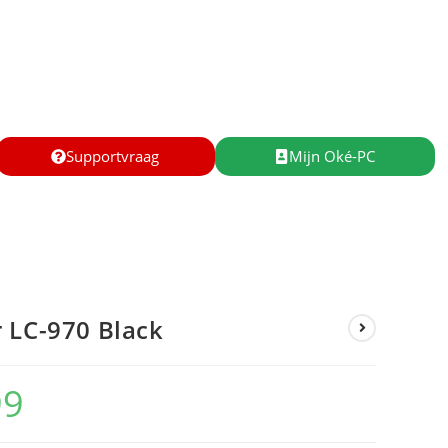
Supportvraag
Mijn Oké-PC
 LC-970 Black
99