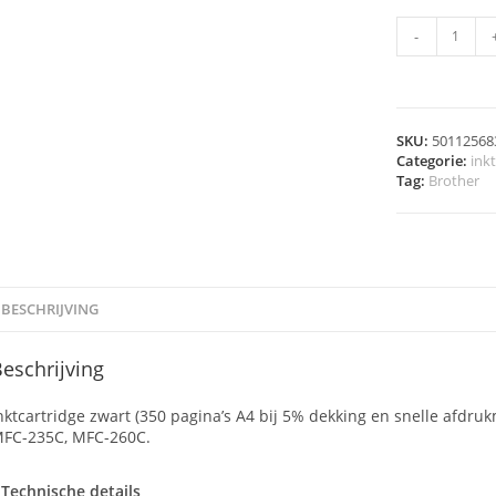
-
SKU:
50112568
Categorie:
ink
Tag:
Brother
BESCHRIJVING
eschrijving
nktcartridge zwart (350 pagina’s A4 bij 5% dekking en snelle afdr
FC-235C, MFC-260C.
Technische details