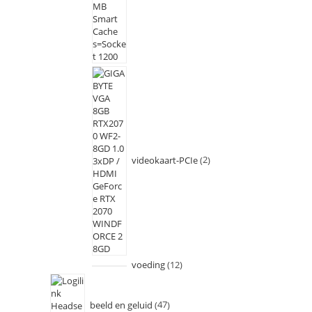
videokaart-PCIe
2
voeding
12
beeld en geluid
47