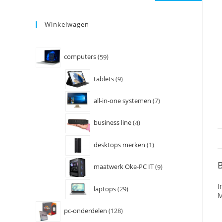
Winkelwagen
computers
59
tablets
9
all-in-one systemen
7
business line
4
desktops merken
1
B
maatwerk Oke-PC IT
9
I
laptops
29
M
pc-onderdelen
128