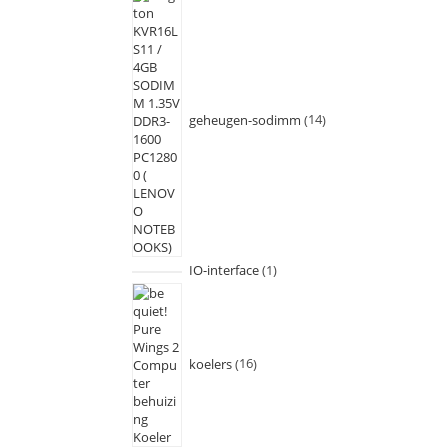
geheugen-sodimm
14
IO-interface
1
koelers
16