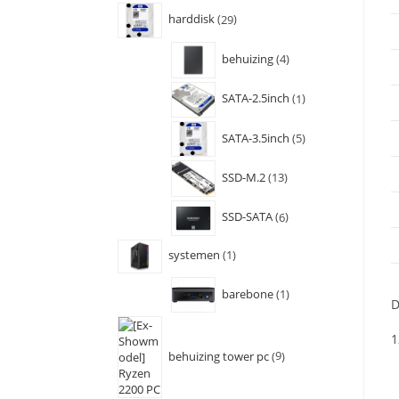
harddisk
29
behuizing
4
SATA-2.5inch
1
SATA-3.5inch
5
SSD-M.2
13
SSD-SATA
6
systemen
1
barebone
1
D
1
behuizing tower pc
9