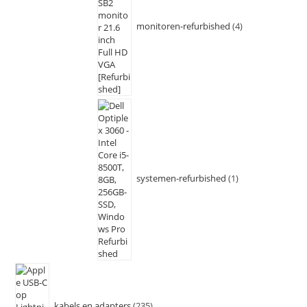
monitoren-refurbished
4
systemen-refurbished
1
kabels en adapters
235