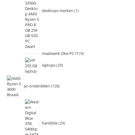
desktops merken
1
maatwerk Oke-PC IT
9
laptops
29
pc-onderdelen
128
harddisk
29