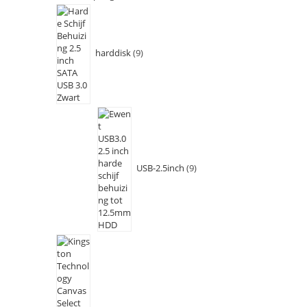
harddisk
9
USB-2.5inch
9