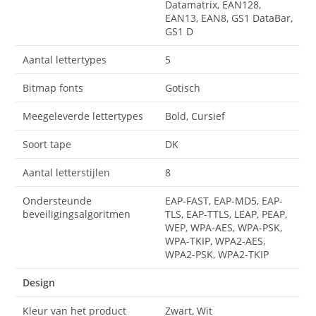
Datamatrix, EAN128,
EAN13, EAN8, GS1 DataBar,
GS1 D
Aantal lettertypes
5
Bitmap fonts
Gotisch
Meegeleverde lettertypes
Bold, Cursief
Soort tape
DK
Aantal letterstijlen
8
Ondersteunde
EAP-FAST, EAP-MD5, EAP-
beveiligingsalgoritmen
TLS, EAP-TTLS, LEAP, PEAP,
WEP, WPA-AES, WPA-PSK,
WPA-TKIP, WPA2-AES,
WPA2-PSK, WPA2-TKIP
Design
Kleur van het product
Zwart, Wit