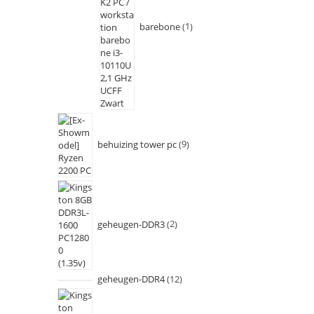
barebone
1
behuizing tower pc
9
geheugen-DDR3
2
geheugen-DDR4
12