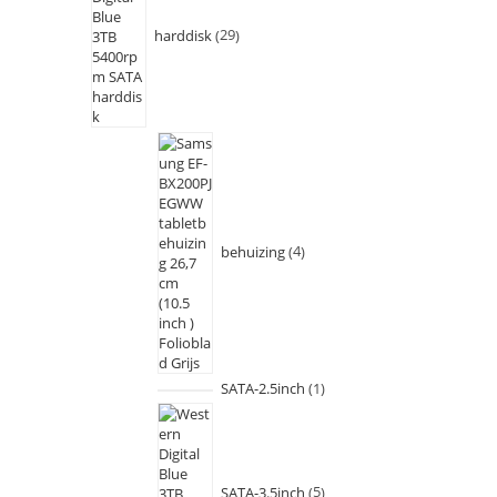
harddisk
29
behuizing
4
SATA-2.5inch
1
SATA-3.5inch
5