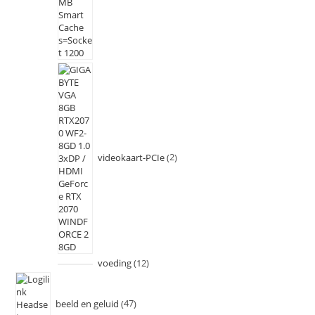
videokaart-PCIe
2
voeding
12
beeld en geluid
47