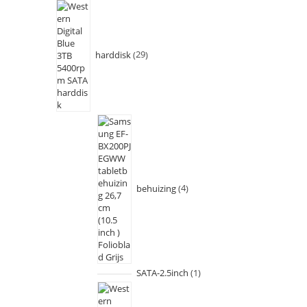
harddisk
29
behuizing
4
SATA-2.5inch
1