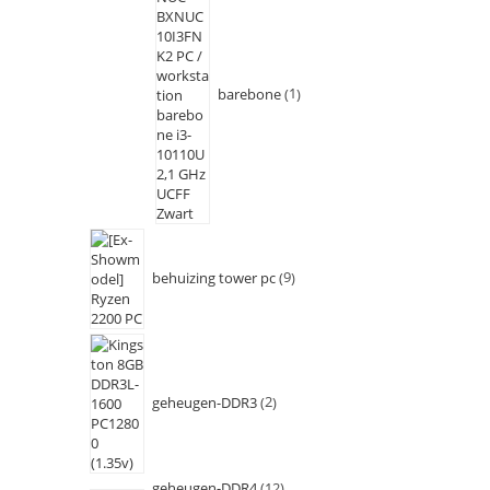
barebone
1
behuizing tower pc
9
geheugen-DDR3
2
geheugen-DDR4
12