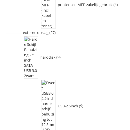
printers en MFP zakelijk gebruik
4
externe opslag
27
harddisk
9
USB-2.5inch
9