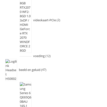
videokaart-PCIe
2
voeding
12
beeld en geluid
47