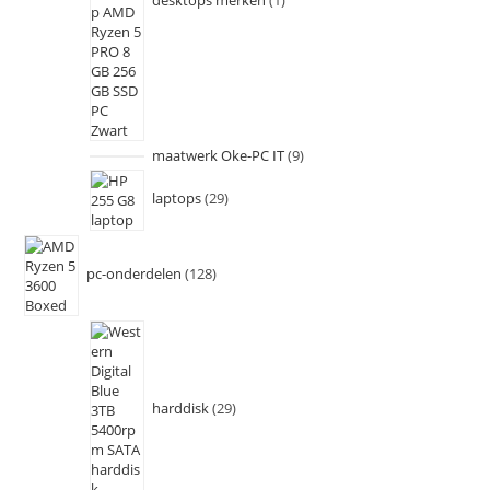
desktops merken
1
maatwerk Oke-PC IT
9
laptops
29
pc-onderdelen
128
harddisk
29