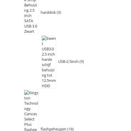
harddisk
9
USB-2.5inch
9
flashgeheugen
18