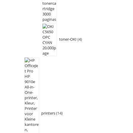
toner-OKI
4
printers
14