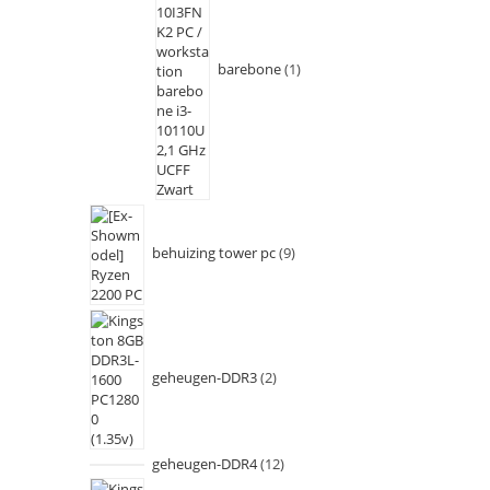
barebone
1
behuizing tower pc
9
geheugen-DDR3
2
geheugen-DDR4
12