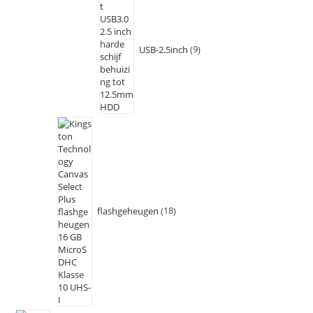
USB-2.5inch
9
flashgeheugen
18