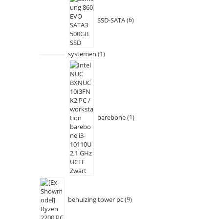
SSD-SATA
6
systemen
1
barebone
1
behuizing tower pc
9