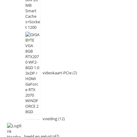
videokaart-PCIe
2
voeding
12
beeld en geluid
47