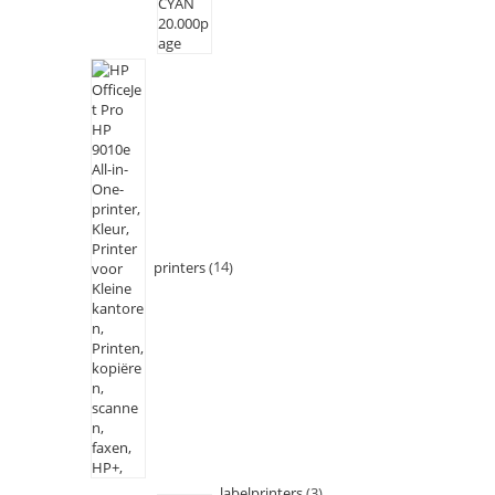
printers
14
labelprinters
3