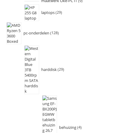
maatwerk Oke-PC IT
9
laptops
29
pc-onderdelen
128
harddisk
29
behuizing
4