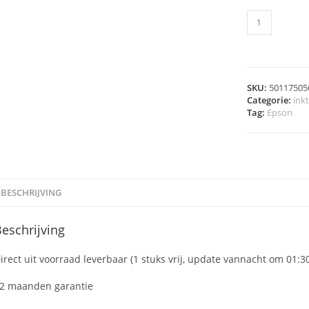
SKU:
50117505
Categorie:
ink
Tag:
Epson
BESCHRIJVING
eschrijving
irect uit voorraad leverbaar (1 stuks vrij, update vannacht om 01:3
2 maanden garantie