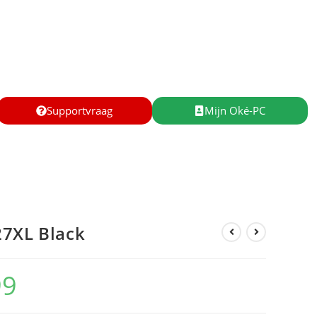
Supportvraag
Mijn Oké-PC
27XL Black
99