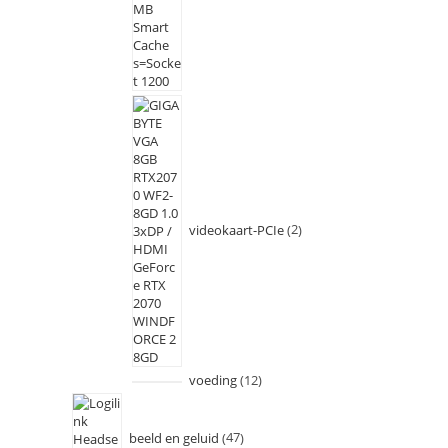
videokaart-PCIe
2
voeding
12
beeld en geluid
47