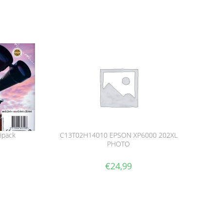
ipack
C13T02H14010 EPSON XP6000 202XL
PHOTO
€
24,99