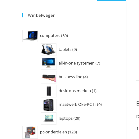
Winkelwagen
computers
59
tablets
9
all-in-one systemen
7
business line
4
desktops merken
1
B
maatwerk Oke-PC IT
9
D
laptops
29
1
pc-onderdelen
128