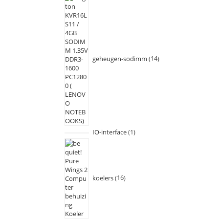
geheugen-sodimm
14
IO-interface
1
koelers
16