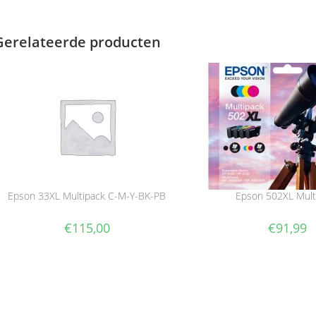
Gerelateerde producten
Epson 33XL Multipack C-M-Y-BK-PB
Epson 502XL Mult
€
115,00
€
91,99