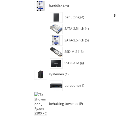
harddisk
29
behuizing
4
SATA-2.5inch
1
SATA-3.5inch
5
SSD-M.2
13
SSD-SATA
6
systemen
1
barebone
1
behuizing tower pc
9