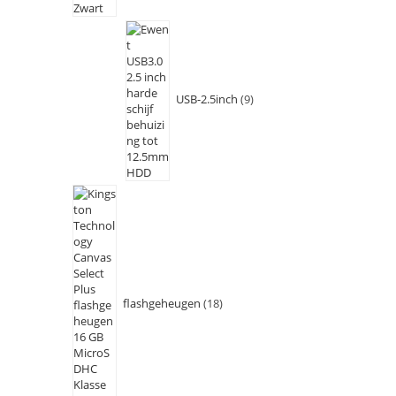
USB-2.5inch
9
flashgeheugen
18