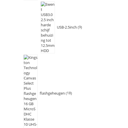
USB-2.5inch
9
flashgeheugen
18