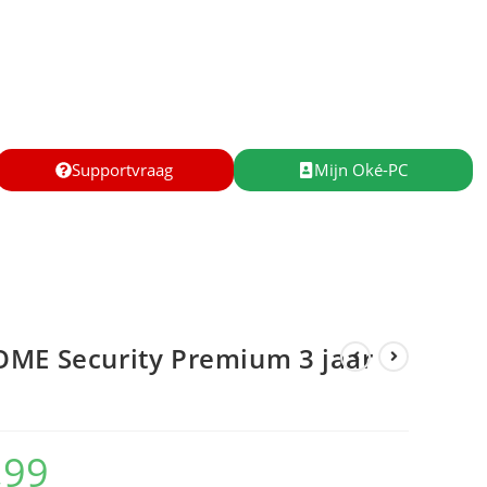
Supportvraag
Mijn Oké-PC
OME Security Premium 3 jaar
,99