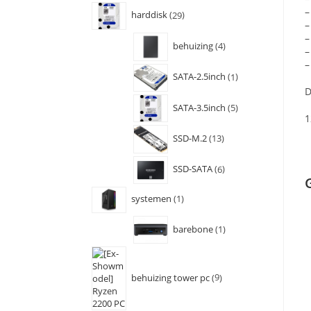
–
harddisk
29
–
–
behuizing
4
–
–
SATA-2.5inch
1
D
SATA-3.5inch
5
1
SSD-M.2
13
SSD-SATA
6
systemen
1
barebone
1
behuizing tower pc
9