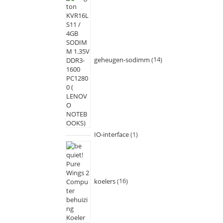
geheugen-sodimm
14
IO-interface
1
koelers
16