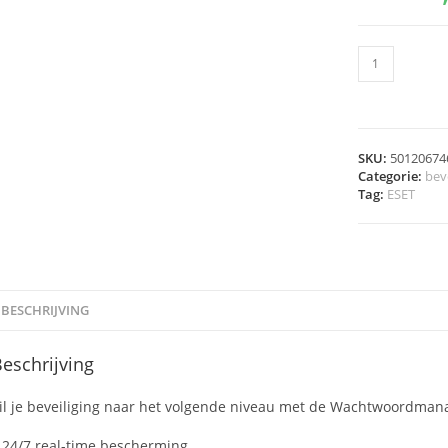
SKU:
50120674
Categorie:
beve
Tag:
ESET
BESCHRIJVING
eschrijving
il je beveiliging naar het volgende niveau met de Wachtwoordmana
 24/7 real-time bescherming