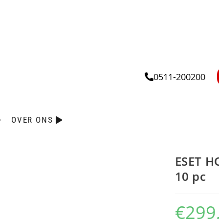
0511-200200
OVER ONS
ESET H
10 pc
€
299