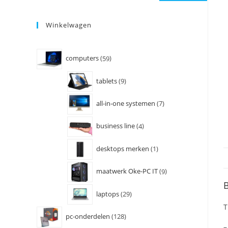
Winkelwagen
computers
59
tablets
9
all-in-one systemen
7
business line
4
desktops merken
1
maatwerk Oke-PC IT
9
B
laptops
29
T
pc-onderdelen
128
–