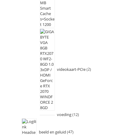
videokaart-PCIe
2
voeding
12
beeld en geluid
47