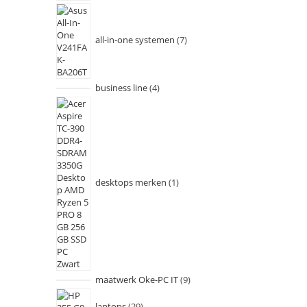
all-in-one systemen
7
business line
4
desktops merken
1
maatwerk Oke-PC IT
9
laptops
29