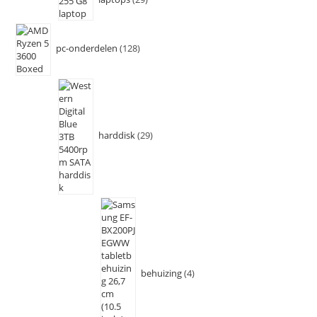
pc-onderdelen
128
harddisk
29
behuizing
4