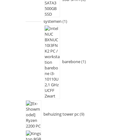
systemen
1
barebone
1
behuizing tower pc
9