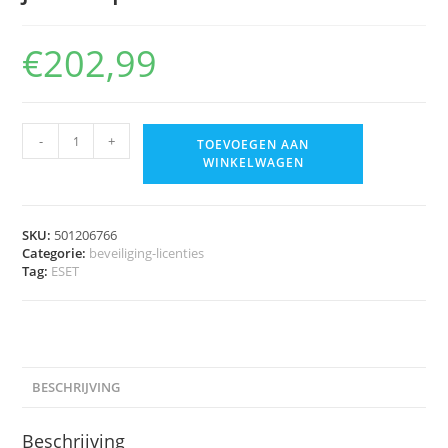
€
202,99
-
+
TOEVOEGEN AAN
WINKELWAGEN
SKU:
501206766
Categorie:
beveiliging-licenties
Tag:
ESET
BESCHRIJVING
Beschrijving