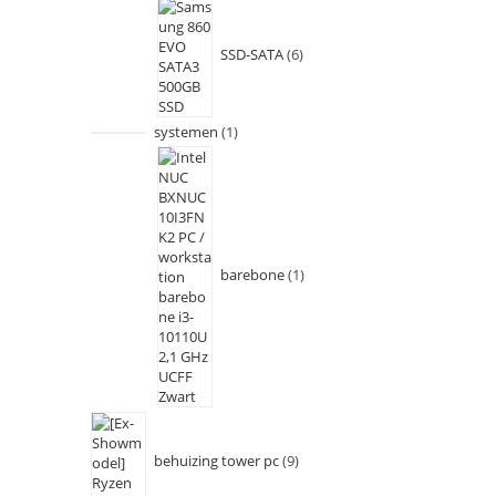
SSD-SATA
6
systemen
1
barebone
1
behuizing tower pc
9