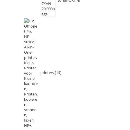
toner-OKI
4
printers
14