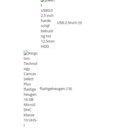
USB-2.5inch
9
flashgeheugen
18