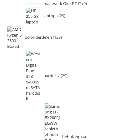
maatwerk Oke-PC IT
9
laptops
29
pc-onderdelen
128
harddisk
29
behuizing
4