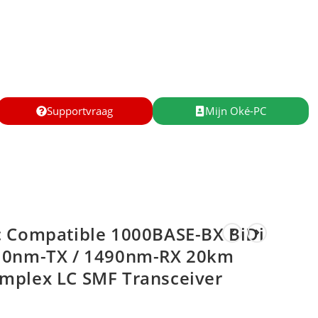
Supportvraag
Mijn Oké-PC
c Compatible 1000BASE-BX BiDi
10nm-TX / 1490nm-RX 20km
mplex LC SMF Transceiver
e