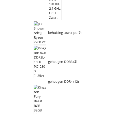
behuizing tower pc
9
geheugen-DDR3
2
geheugen-DDR4
12