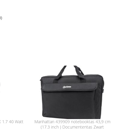
0)
X 1.7 40 Watt
Manhattan 439909 notebooktas 43,9 cm
(17.3 inch ) Documententas Zwart