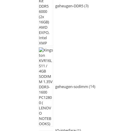
geheugen-DDR5
3
geheugen-sodimm
14
IO-interface
1