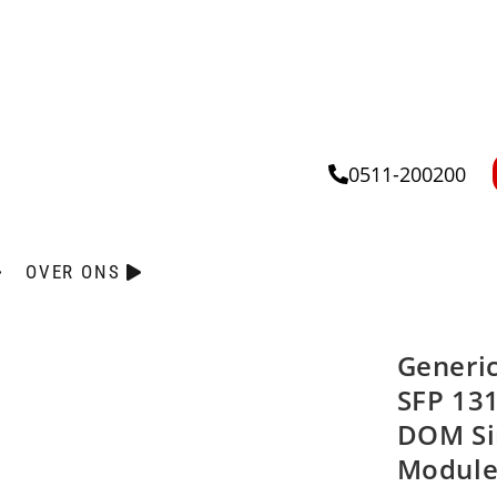
0511-200200
OVER ONS
Generi
SFP 13
DOM Si
Modul