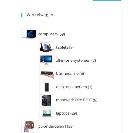
Winkelwagen
computers
59
tablets
9
all-in-one systemen
7
business line
4
desktops merken
1
maatwerk Oke-PC IT
9
laptops
29
pc-onderdelen
128