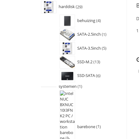
B
harddisk
29
D
behuizing
4
1
SATA-2.5inch
1
SATA-3.5inch
5
SSD-M.2
13
SSD-SATA
6
systemen
1
barebone
1