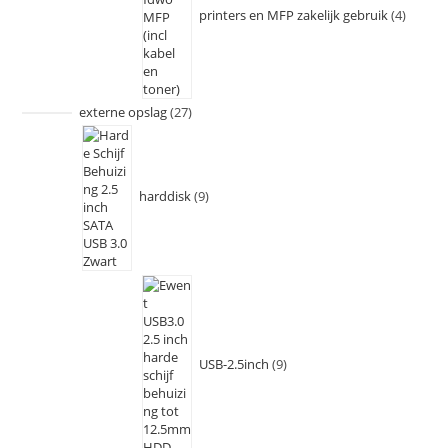
printers en MFP zakelijk gebruik
4
externe opslag
27
harddisk
9
USB-2.5inch
9