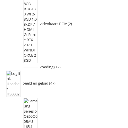
videokaart-PCIe
2
voeding
12
beeld en geluid
47