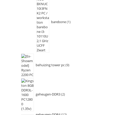
barebone
1
behuizing tower pc
9
geheugen-DDR3
2
geheugen-DDR4
12