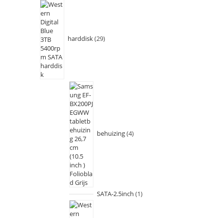
harddisk
29
behuizing
4
SATA-2.5inch
1