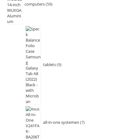
computers
59
tablets
9
all-in-one systemen
7