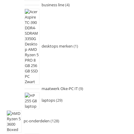
business line
4
desktops merken
1
maatwerk Oke-PC IT
9
laptops
29
pc-onderdelen
128