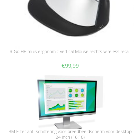
R-Go HE muis ergonomic vertical Mouse rechts wireless retail
€
99,99
3M Filter anti-schittering voor breedbeeldscherm voor desktop
24 inch (16:10)