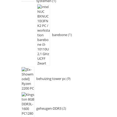
systemen
1
barebone
1
behuizing tower pc
9
geheugen-DDR3
2