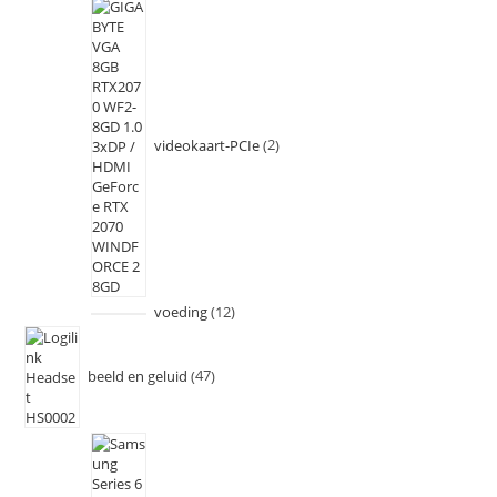
videokaart-PCIe
2
voeding
12
beeld en geluid
47