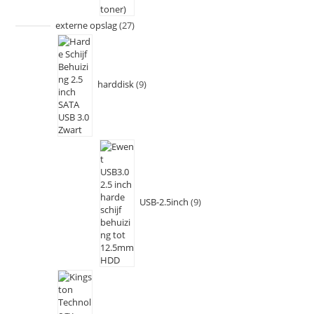
externe opslag
27
harddisk
9
USB-2.5inch
9