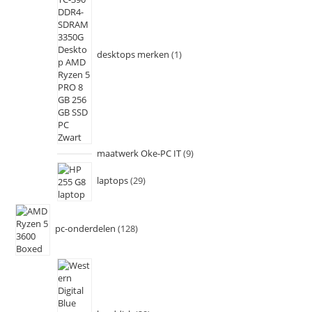
desktops merken
1
maatwerk Oke-PC IT
9
laptops
29
pc-onderdelen
128