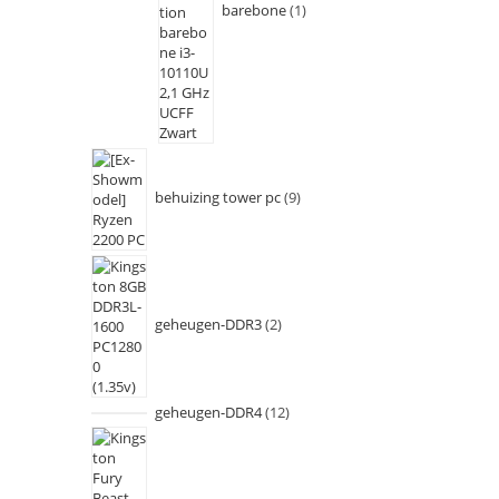
barebone
1
behuizing tower pc
9
geheugen-DDR3
2
geheugen-DDR4
12