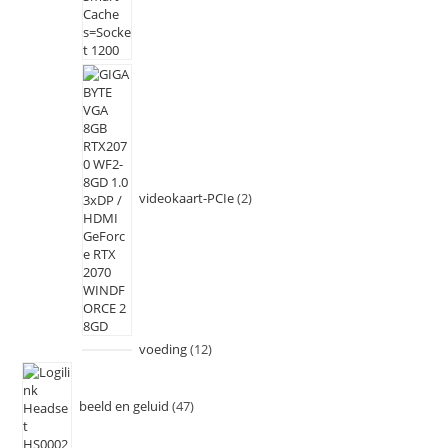
videokaart-PCIe
2
voeding
12
beeld en geluid
47