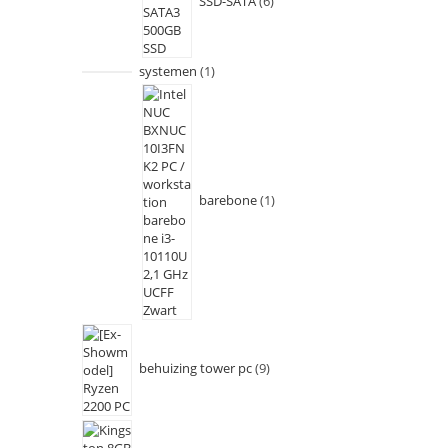
SSD-SATA
6
systemen
1
barebone
1
behuizing tower pc
9