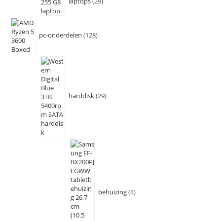
laptops
29
pc-onderdelen
128
harddisk
29
behuizing
4