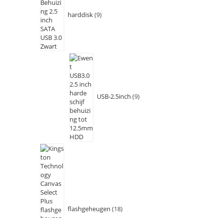
harddisk
9
USB-2.5inch
9
flashgeheugen
18