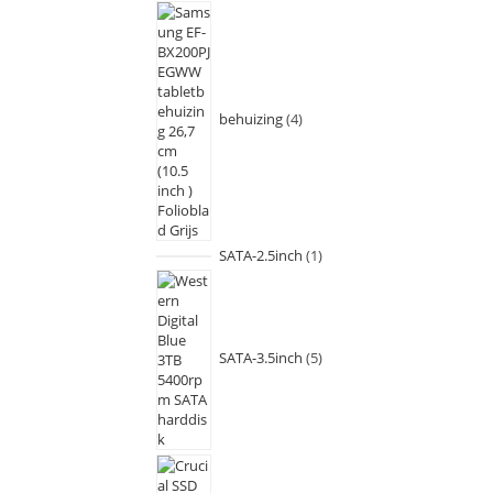
behuizing
4
SATA-2.5inch
1
SATA-3.5inch
5