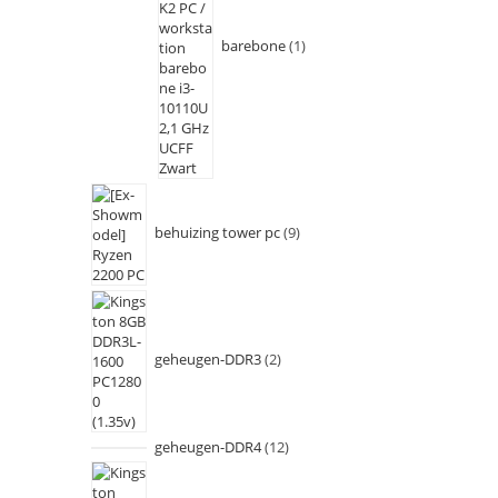
barebone
1
behuizing tower pc
9
geheugen-DDR3
2
geheugen-DDR4
12