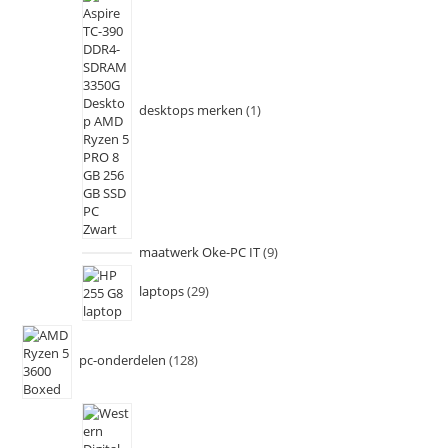
desktops merken
1
maatwerk Oke-PC IT
9
laptops
29
pc-onderdelen
128