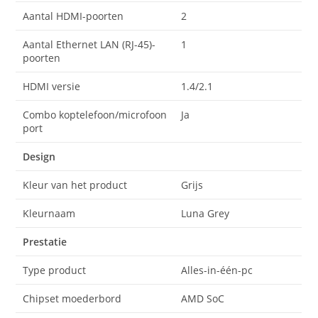
Aantal HDMI-poorten
2
Aantal Ethernet LAN (RJ-45)-
1
poorten
HDMI versie
1.4/2.1
Combo koptelefoon/microfoon
Ja
port
Design
Kleur van het product
Grijs
Kleurnaam
Luna Grey
Prestatie
Type product
Alles-in-één-pc
Chipset moederbord
AMD SoC