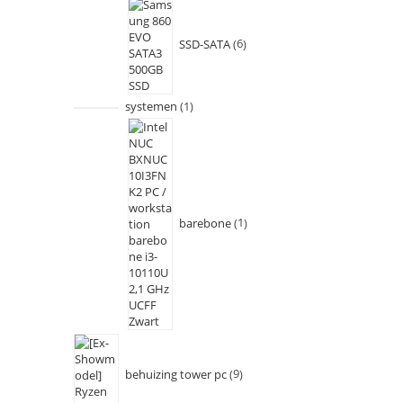
SSD-SATA
6
systemen
1
barebone
1
behuizing tower pc
9