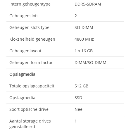
Intern geheugentype
DDR5-SDRAM
Geheugenslots
2
Geheugen slots type
SO-DIMM
Kloksnelheid geheugen
4800 MHz
Geheugenlayout
1 x 16 GB
Geheugen form factor
DIMM/SO-DIMM
Opslagmedia
Totale opslagcapaciteit
512 GB
Opslagmedia
SSD
Soort optische drive
Nee
Aantal storage drives
1
geïnstalleerd