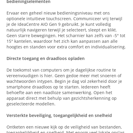
bedieningselementen
Ervaar een geheel nieuw bedieningsniveau met ons
optionele intuïtieve touchscreen. Communiceer vrij terwijl
je de IdeaCentre AIO Gen 9 gebruikt. Je kunt volledig
natuurlijk navigeren terwijl je selecteert, sleept en klikt.
Geen starre bewegingen. Het scharnier kan zelfs van -5° tot
15° kantelen, waardoor het zich kan aanpassen aan alle
hoogtes en standen voor extra comfort en individualisering.
Directe toegang en draadloos opladen
De toekomst van computers om je dagelijkse routine te
vereenvoudigen is hier. Geen gedoe meer met snoeren of
wachtwoorden intypen. Begin je dag vol zekerheid door je
smartphone draadloos op te starten. Iedereen heeft
behoefte aan een naadloze samenwerking. Open het
apparaat direct met behulp van gezichtsherkenning op
geselecteerde modellen.
Versterkte beveiliging, toegangelijkheid en snelheid
Ontketen een nieuwe kijk op de veiligheid van bestanden,
toegankelijkheid en snelheid. Met enorm veel lokale opslag