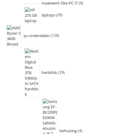
maatwerk Oke-PC IT
9
laptops
29
pc-onderdelen
128
harddisk
29
behuizing
4