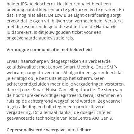
helder IPS-beeldscherm. Het kleurenpalet biedt een
oneindig aantal kleuren om te gebruiken en te ervaren. En
dat is nog niet alles. De Low Blue Light-certificering zorgt
ervoor dat je ogen vrij blijven van vermoeidheid. Versterkt
met de resonerende geluidskwaliteit van de Harman®-
luidsprekers, is dit jouw gouden ticket voor een
ongeëvenaarde audiovisuele reis.
Verhoogde communicatie met helderheid
Ervaar haarscherpe videogesprekken en verbeterde
geluidskwaliteit met Lenovo Smart Meeting. Onze 5MP-
webcam, aangedreven door AI-algoritmen, garandeert dat
je er altijd op je best uitziet op het scherm. Geen
achtergrondgeluiden meer die je vergaderingen verstoren,
dankzij onze Smart Noise Cancelling-functie. De stem van
de hoofdspreker wordt geregistreerd, terwijl stemmen en
ruis op de achtergrond weggefilterd worden. Zeg vaarwel
tegen afleiding en hallo tegen een productievere
vergadering. Dit allemaal dankzij de doelgerichte en
geavanceerde technologie van IdeaCentre AIO Gen 9.
Gepersonaliseerde weergave, verstelbare