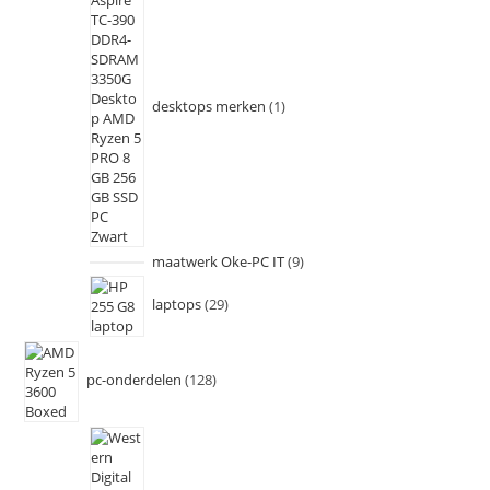
desktops merken
1
maatwerk Oke-PC IT
9
laptops
29
pc-onderdelen
128