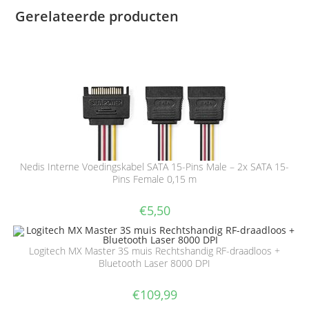
Gerelateerde producten
Nedis Interne Voedingskabel SATA 15-Pins Male – 2x SATA 15-
Pins Female 0,15 m
€
5,50
Logitech MX Master 3S muis Rechtshandig RF-draadloos +
Bluetooth Laser 8000 DPI
€
109,99