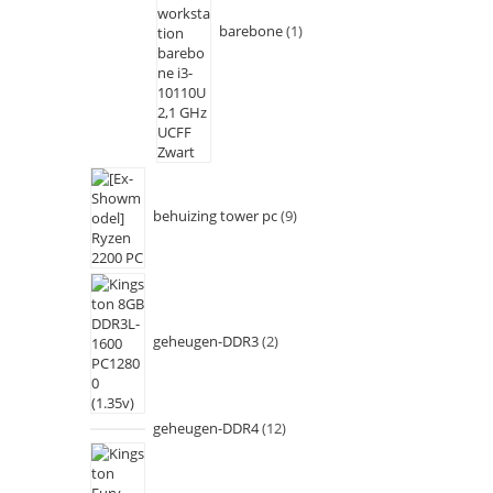
barebone
1
behuizing tower pc
9
geheugen-DDR3
2
geheugen-DDR4
12