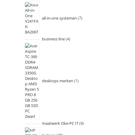
all-in-one systemen
7
business line
4
desktops merken
1
maatwerk Oke-PC IT
9