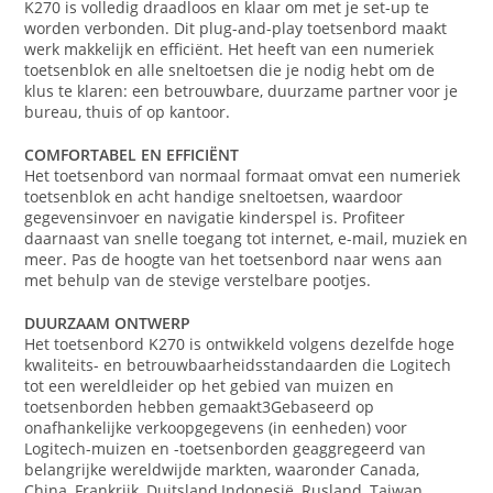
K270 is volledig draadloos en klaar om met je set-up te
worden verbonden. Dit plug-and-play toetsenbord maakt
werk makkelijk en efficiënt. Het heeft van een numeriek
toetsenblok en alle sneltoetsen die je nodig hebt om de
klus te klaren: een betrouwbare, duurzame partner voor je
bureau, thuis of op kantoor.
COMFORTABEL EN EFFICIËNT
Het toetsenbord van normaal formaat omvat een numeriek
toetsenblok en acht handige sneltoetsen, waardoor
gegevensinvoer en navigatie kinderspel is. Profiteer
daarnaast van snelle toegang tot internet, e-mail, muziek en
meer. Pas de hoogte van het toetsenbord naar wens aan
met behulp van de stevige verstelbare pootjes.
DUURZAAM ONTWERP
Het toetsenbord K270 is ontwikkeld volgens dezelfde hoge
kwaliteits- en betrouwbaarheidsstandaarden die Logitech
tot een wereldleider op het gebied van muizen en
toetsenborden hebben gemaakt3Gebaseerd op
onafhankelijke verkoopgegevens (in eenheden) voor
Logitech-muizen en -toetsenborden geaggregeerd van
belangrijke wereldwijde markten, waaronder Canada,
China, Frankrijk, Duitsland,Indonesië, Rusland, Taiwan,