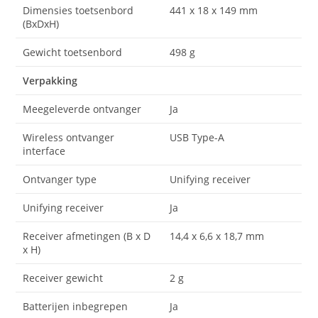
Dimensies toetsenbord
441 x 18 x 149 mm
(BxDxH)
Gewicht toetsenbord
498 g
Verpakking
Meegeleverde ontvanger
Ja
Wireless ontvanger
USB Type-A
interface
Ontvanger type
Unifying receiver
Unifying receiver
Ja
Receiver afmetingen (B x D
14,4 x 6,6 x 18,7 mm
x H)
Receiver gewicht
2 g
Batterijen inbegrepen
Ja