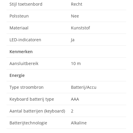
Stijl toetsenbord
Recht
Polssteun
Nee
Materiaal
Kunststof
LED-indicatoren
Ja
Kenmerken
Aansluitbereik
10 m
Energie
Type stroombron
Batterij/Accu
Keyboard batterij type
AAA
Aantal batterijen (keyboard)
2
Batterijtechnologie
Alkaline