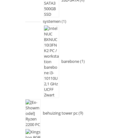
systemen
1
barebone
1
behuizing tower pc
9