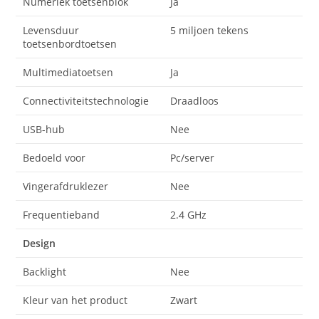
Numeriek toetsenblok
Ja
Levensduur
5 miljoen tekens
toetsenbordtoetsen
Multimediatoetsen
Ja
Connectiviteitstechnologie
Draadloos
USB-hub
Nee
Bedoeld voor
Pc/server
Vingerafdruklezer
Nee
Frequentieband
2.4 GHz
Design
Backlight
Nee
Kleur van het product
Zwart