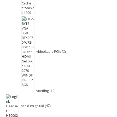
videokaart-PCIe
2
voeding
12
beeld en geluid
47