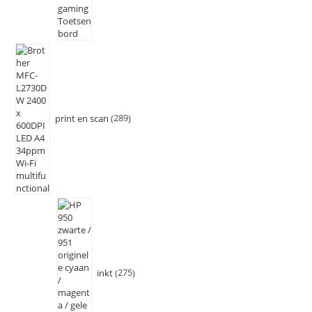
print en scan
289
inkt
275