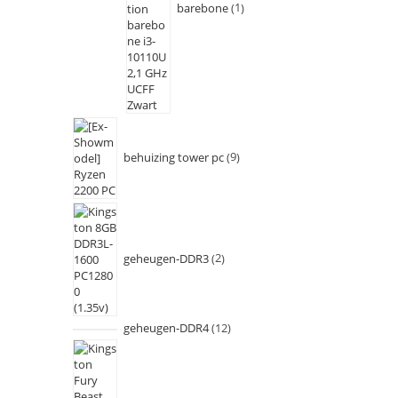
barebone
1
behuizing tower pc
9
geheugen-DDR3
2
geheugen-DDR4
12