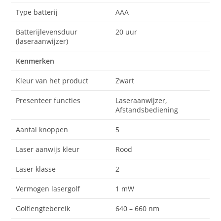
Type batterij
AAA
Batterijlevensduur
20 uur
(laseraanwijzer)
Kenmerken
Kleur van het product
Zwart
Presenteer functies
Laseraanwijzer,
Afstandsbediening
Aantal knoppen
5
Laser aanwijs kleur
Rood
Laser klasse
2
Vermogen lasergolf
1 mW
Golflengtebereik
640 – 660 nm