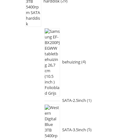
harddisk
29
behuizing
4
SATA-2.5inch
1
SATA-3.5inch
5