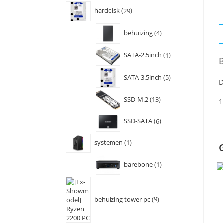
harddisk
29
behuizing
4
SATA-2.5inch
1
B
SATA-3.5inch
5
D
SSD-M.2
13
1
SSD-SATA
6
systemen
1
barebone
1
behuizing tower pc
9