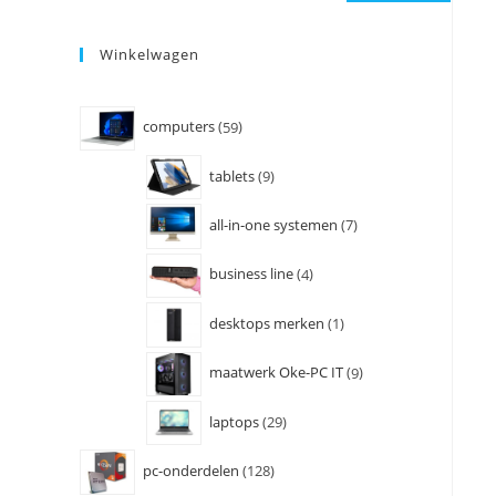
Winkelwagen
computers
59
tablets
9
all-in-one systemen
7
business line
4
desktops merken
1
maatwerk Oke-PC IT
9
laptops
29
pc-onderdelen
128