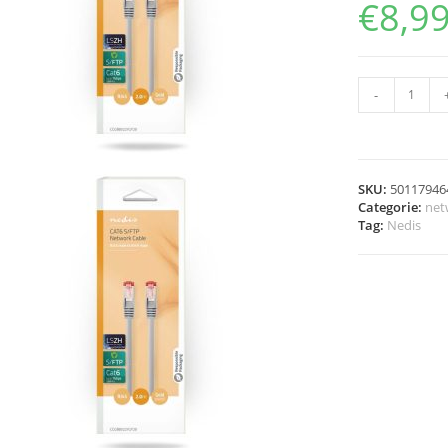
€
8,9
-
SKU:
50117946
Categorie:
net
Tag:
Nedis