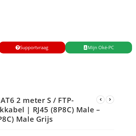
Supportvraag
Mijn Oké-PC
AT6 2 meter S / FTP-
kabel | RJ45 (8P8C) Male –
P8C) Male Grijs