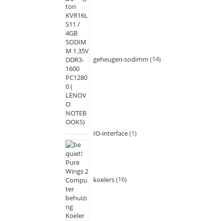
geheugen-sodimm
14
IO-interface
1
koelers
16