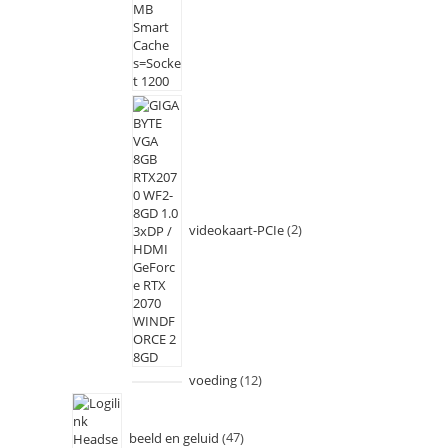
videokaart-PCIe
2
voeding
12
beeld en geluid
47