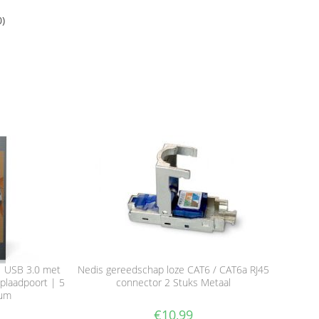
0)
| USB 3.0 met
Nedis gereedschap loze CAT6 / CAT6a RJ45
plaadpoort | 5
connector 2 Stuks Metaal
ium
€
10,99