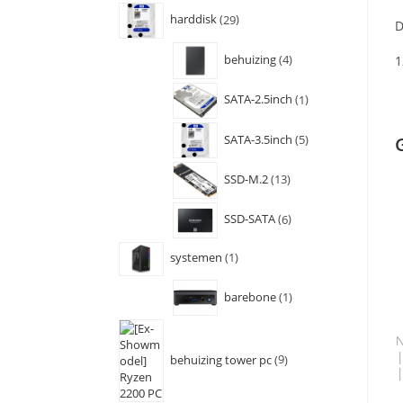
harddisk
29
D
behuizing
4
1
SATA-2.5inch
1
SATA-3.5inch
5
SSD-M.2
13
SSD-SATA
6
systemen
1
barebone
1
N
|
behuizing tower pc
9
|