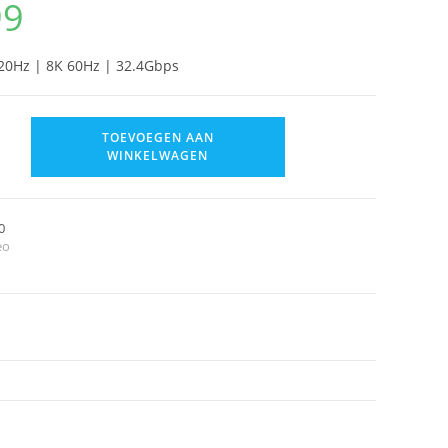
99
120Hz | 8K 60Hz | 32.4Gbps
TOEVOEGEN AAN
WINKELWAGEN
0
eo