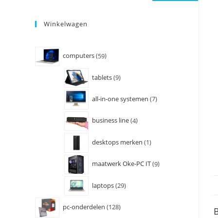
Winkelwagen
computers
59
tablets
9
all-in-one systemen
7
business line
4
desktops merken
1
maatwerk Oke-PC IT
9
laptops
29
pc-onderdelen
128
B