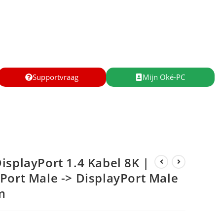
Supportvraag
Mijn Oké-PC
isplayPort 1.4 Kabel 8K |
Port Male -> DisplayPort Male
m