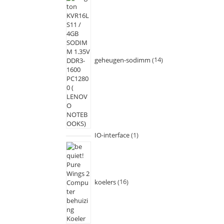
geheugen-sodimm
14
IO-interface
1
koelers
16