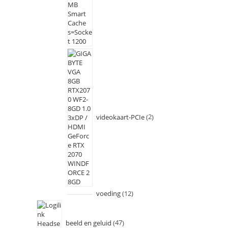
videokaart-PCIe
2
voeding
12
beeld en geluid
47